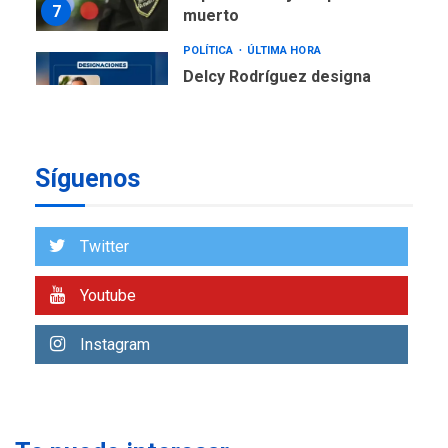
7
muerto
POLÍTICA
ÚLTIMA HORA
Delcy Rodríguez designa
nuevo presidente de
Corpoelec y nuevo
viceministro de Servicios
1
Eléctricos
Síguenos
DEPORTES
TITULARES
ÚLTIMA HORA
Lionel Messi llega a
Twitter
Argentina para despedir a
2
su padre
Youtube
REGIONALES
ÚLTIMA HORA
Instagram
Funsone benefició a 46
personas con la entrega de
lentes correctivos
3