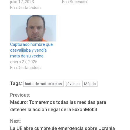
julio 17, 2023
En «Sucesos»
En «Destacados»
Capturado hombre que
desvalijaba y vendía
moto de su vecino
enero 27, 2025
En «Destacados»
Tags:
hurto de motocicletas
jóvenes
Mérida
REGIONALES
ÚLTIMA HORA
Previous:
Continue
Funsone benefició a 46
Maduro: Tomaremos todas las medidas para
personas con la entrega de
Reading
detener la acción ilegal de la ExxonMobil
lentes correctivos
3
Next:
REGIONALES
ÚLTIMA HORA
La UE abre cumbre de emergencia sobre Ucrania