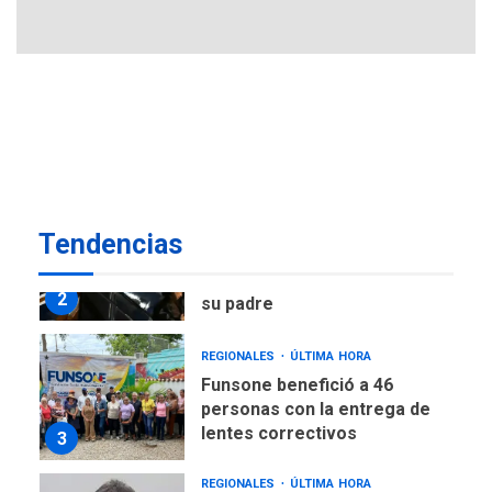
7
muerto
POLÍTICA
ÚLTIMA HORA
Delcy Rodríguez designa
nuevo presidente de
Corpoelec y nuevo
viceministro de Servicios
1
Eléctricos
DEPORTES
TITULARES
ÚLTIMA HORA
Tendencias
Lionel Messi llega a
Argentina para despedir a
2
su padre
REGIONALES
ÚLTIMA HORA
Funsone benefició a 46
personas con la entrega de
lentes correctivos
3
REGIONALES
ÚLTIMA HORA