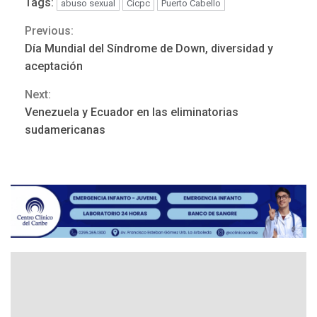
Tags:
abuso sexual
Cicpc
Puerto Cabello
Previous:
Continue
Día Mundial del Síndrome de Down, diversidad y
Reading
aceptación
Next:
LATINOAMÉRICA Y CARIBE
Venezuela y Ecuador en las eliminatorias
TITULARES
ÚLTIMA HORA
sudamericanas
Atentado con drones
explosivos deja un policía
3
muerto
REGIONALES
ÚLTIMA HORA
Libro de Guadalupe Burelli
eleva sus velas en
Margarita
4
REGIONALES
ÚLTIMA HORA
Margarita será sede de