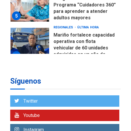
Programa “Cuidadores 360”
para aprender a atender
5
adultos mayores
REGIONALES
ÚLTIMA HORA
Mariño fortalece capacidad
operativa con flota
vehicular de 60 unidades
adquiridas en un año de
6
gestión
REGIONALES
ÚLTIMA HORA
Síguenos
Reparan hundimiento de la
«Juan Bautista Arismendi» a
la altura de Macho Muerto
7
Twitter
REGIONALES
ÚLTIMA HORA
Youtube
Alcaldía de Mariño climatiza
Núcleo del Sistema de
Instagram