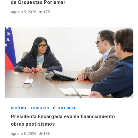
Margarita será sede de
de Orquestas Porlamar
Programa “Cuidadores 360”
agosto 8, 2026
175
para aprender a atender
5
adultos mayores
POLÍTICA
TITULARES
ÚLTIMA HORA
Presidenta Encargada evalúa financiamiento
obras post-sismos
agosto 8, 2026
136