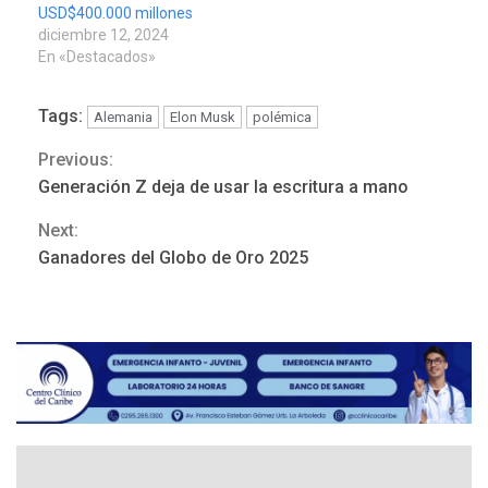
USD$400.000 millones
diciembre 12, 2024
En «Destacados»
Tags:
Alemania
Elon Musk
polémica
REGIONALES
ÚLTIMA HORA
Funsone benefició a 46
Previous:
Continue
personas con la entrega de
Generación Z deja de usar la escritura a mano
lentes correctivos
3
Reading
Next:
REGIONALES
ÚLTIMA HORA
Ganadores del Globo de Oro 2025
La falta de agua pueden
llevar a problemas
sanitarios y asumirse como
4
problema de orden público
REGIONALES
ÚLTIMA HORA
Alcaldía de Mariño climatiza
Núcleo del Sistema de
Orquestas Porlamar
5