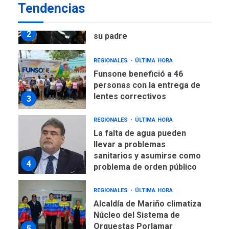
ÚLTIMA HORA
Tendencias
Lionel Messi llega a
Argentina para despedir a
2
su padre
REGIONALES
ÚLTIMA HORA
Funsone benefició a 46
personas con la entrega de
lentes correctivos
3
REGIONALES
ÚLTIMA HORA
La falta de agua pueden
llevar a problemas
sanitarios y asumirse como
4
problema de orden público
REGIONALES
ÚLTIMA HORA
Alcaldía de Mariño climatiza
Núcleo del Sistema de
Orquestas Porlamar
5