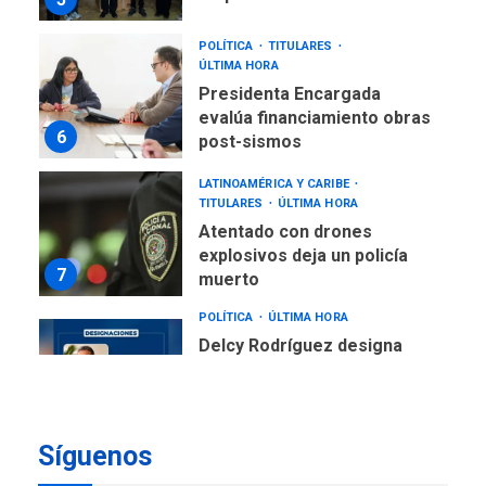
POLÍTICA
TITULARES
ÚLTIMA HORA
Presidenta Encargada
evalúa financiamiento obras
6
post-sismos
LATINOAMÉRICA Y CARIBE
TITULARES
ÚLTIMA HORA
Atentado con drones
explosivos deja un policía
7
muerto
POLÍTICA
ÚLTIMA HORA
Delcy Rodríguez designa
nuevo presidente de
Corpoelec y nuevo
viceministro de Servicios
1
Eléctricos
Síguenos
DEPORTES
TITULARES