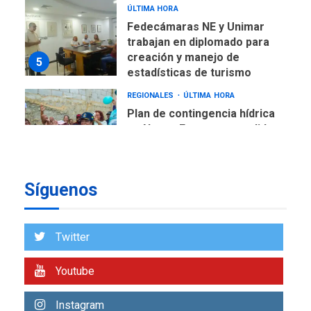
ÚLTIMA HORA
Fedecámaras NE y Unimar
trabajan en diplomado para
creación y manejo de
5
estadísticas de turismo
REGIONALES
ÚLTIMA HORA
Plan de contingencia hídrica
en Nueva Esparta consolida
avances en territorio
6
insular
Síguenos
ECONOMÍA
TITULARES
ÚLTIMA HORA
Venezuela requiere
US$183.000 millones para
Twitter
7
alcanzar 3 millones de bdp
Youtube
REGIONALES
ÚLTIMA HORA
Libro de Guadalupe Burelli
Instagram