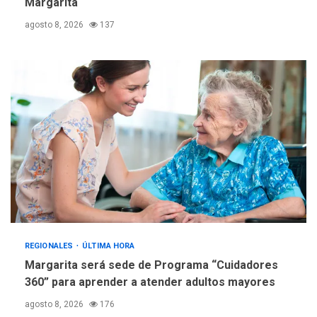
Margarita
REGIONALES
TECNOLOGÍA
agosto 8, 2026
137
ÚLTIMA HORA
Fedecámaras NE y Unimar
trabajan en diplomado para
creación y manejo de
5
estadísticas de turismo
REGIONALES
ÚLTIMA HORA
Margarita será sede de Programa “Cuidadores
360” para aprender a atender adultos mayores
agosto 8, 2026
176