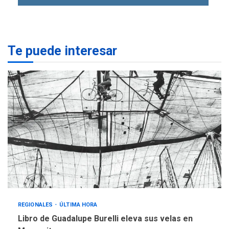
eleva sus velas en
Margarita
1
REGIONALES
ÚLTIMA HORA
Te puede interesar
Margarita será sede de
Programa “Cuidadores 360”
para aprender a atender
2
adultos mayores
REGIONALES
ÚLTIMA HORA
Mariño fortalece capacidad
operativa con flota
vehicular de 60 unidades
adquiridas en un año de
3
gestión
REGIONALES
ÚLTIMA HORA
Reparan hundimiento de la
«Juan Bautista Arismendi» a
REGIONALES
ÚLTIMA HORA
la altura de Macho Muerto
Libro de Guadalupe Burelli eleva sus velas en
4