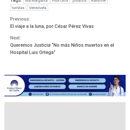
Tags:
isla Margarita
Plus Ultra
polacos
Rainbow
turistas
Venezuela
Previous:
Continue
El viaje a la luna, por César Pérez Vivas
Reading
Next:
REGIONALES
ÚLTIMA HORA
Queremos Justicia “No más Niños muertos en el
Mariño fortalece capacidad
Hospital Luis Ortega”
operativa con flota
vehicular de 60 unidades
adquiridas en un año de
3
gestión
REGIONALES
ÚLTIMA HORA
Reparan hundimiento de la
«Juan Bautista Arismendi» a
la altura de Macho Muerto
4
REGIONALES
TECNOLOGÍA
ÚLTIMA HORA