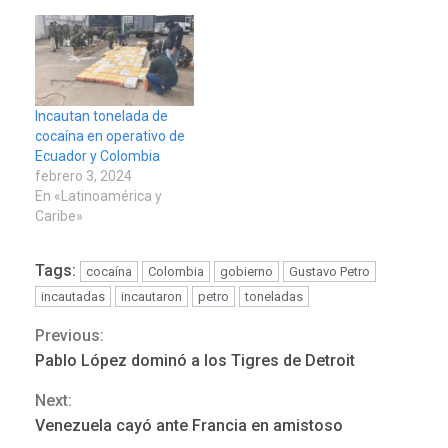
Incautan tonelada de
cocaína en operativo de
Ecuador y Colombia
febrero 3, 2024
En «Latinoamérica y
Caribe»
Tags:
cocaína
Colombia
gobierno
Gustavo Petro
incautadas
incautaron
petro
toneladas
POLÍTICA
TITULARES
ÚLTIMA HORA
Previous:
Continue
ONGs piden a CIDH
Pablo López dominó a los Tigres de Detroit
monitorear proceso de
Reading
3
diálogo en Venezuela
Next:
Venezuela cayó ante Francia en amistoso