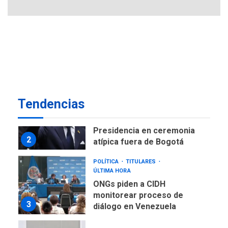
7
NACIONALES
TITULARES
ÚLTIMA HORA
Instalan carpas metálicas
como terminales
temporales en Aeropuerto
1
de Maiquetía
LATINOAMÉRICA Y CARIBE
Tendencias
TITULARES
ÚLTIMA HORA
De la Espriella asumirá
Presidencia en ceremonia
2
atípica fuera de Bogotá
POLÍTICA
TITULARES
ÚLTIMA HORA
ONGs piden a CIDH
monitorear proceso de
3
diálogo en Venezuela