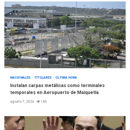
POLÍTICA
TITULARES
ÚLTIMA HORA
Gobierno y AN2015 en
nueva mesa de diálogo
4
INTERNACIONALES
ÚLTIMA HORA
Hiroshima 81 años de la
debacle atómica. Japón
debate principios no
5
nucleares
NACIONALES
TITULARES
ÚLTIMA HORA
Instalan carpas metálicas como terminales
temporales en Aeropuerto de Maiquetía
agosto 7, 2026
186