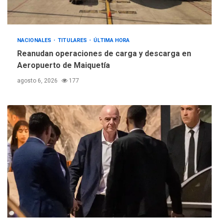
atacaron dos petroleros
sauditas
3
REGIONALES
ÚLTIMA HORA
NACIONALES
TITULARES
ÚLTIMA HORA
Instituciones estadales se
Reanudan operaciones de carga y descarga en
suman al Plan Agosto de
Aeropuerto de Maiquetía
Escuelas Abiertas 2026
4
agosto 6, 2026
177
REGIONALES
TITULARES
ÚLTIMA HORA
Concejo Municipal de
Mariño respalda a Cámara
de Comercio para reforma
5
de Ley de Puerto Libre