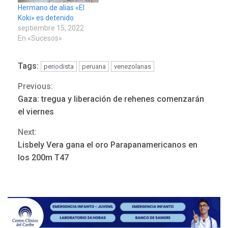
Hermano de alias «El
ofrecimiento de sicariato
Koki» es detenido
contra un…
septiembre 15, 2022
En «Sucesos»
Tags:
periodista
peruana
venezolanas
Previous:
Continue
Gaza: tregua y liberación de rehenes comenzarán
Reading
el viernes
Next:
Lisbely Vera gana el oro Parapanamericanos en
ÚLTIMA HORA
los 200m T47
Hutíes de Yemen dicen que
atacaron dos petroleros
sauditas
3
REGIONALES
ÚLTIMA HORA
Instituciones estadales se