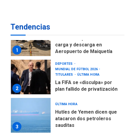
desde el primer momento
7
tras terremotos del 24J
asegura Gustavo Duque
Tendencias
NACIONALES
TITULARES
ÚLTIMA HORA
Reanudan operaciones de
carga y descarga en
1
Aeropuerto de Maiquetía
DEPORTES
MUNDIAL DE FÚTBOL 2026
TITULARES
ÚLTIMA HORA
La FIFA se «disculpa» por
2
plan fallido de privatización
ÚLTIMA HORA
Hutíes de Yemen dicen que
atacaron dos petroleros
sauditas
3