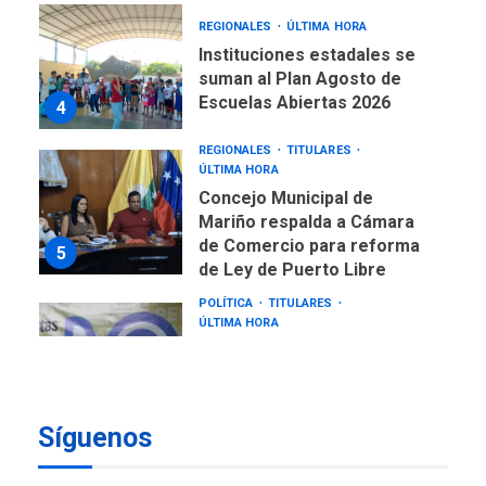
REGIONALES
ÚLTIMA HORA
Instituciones estadales se
suman al Plan Agosto de
Escuelas Abiertas 2026
4
REGIONALES
TITULARES
ÚLTIMA HORA
Concejo Municipal de
Mariño respalda a Cámara
de Comercio para reforma
5
de Ley de Puerto Libre
POLÍTICA
TITULARES
ÚLTIMA HORA
CNP plantea incluir Libertad
de Expresión en agenda de
negociación con comisión
6
de AN 2015
Síguenos
DESTACADOS
NACIONALES
ÚLTIMA HORA