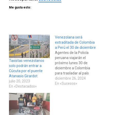
Me gusta esto:
Venezolana será
extraditada de Colombia
a Perú el 30 de diciembre
Agentes de la Policía
peruana viajarán el
Taxistas venezolanos
próximo lunes 30 de
solo podrán entrar a
diciembre a Colombia
Cúcuta por el puente
para trasladar al país
Atanasio Girardot
andino a la venezolana
diciembre 26, 2024
julio 20, 2023
Wanda del Valle
En «Sucesos»
En «Destacados»
Bermúdez para que
cumpla 18 meses de
prisión preventiva en
Lima mientras es
investigada por los
delitos de conspiración y