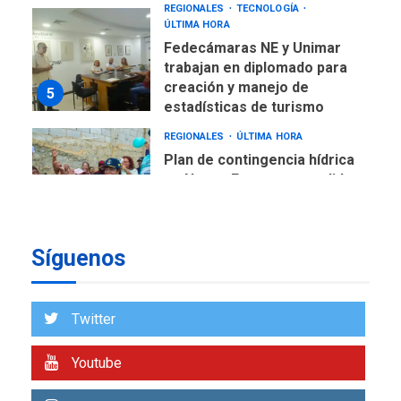
REGIONALES
TECNOLOGÍA
ÚLTIMA HORA
Fedecámaras NE y Unimar
trabajan en diplomado para
creación y manejo de
5
estadísticas de turismo
REGIONALES
ÚLTIMA HORA
Plan de contingencia hídrica
en Nueva Esparta consolida
avances en territorio
6
insular
Síguenos
ECONOMÍA
TITULARES
ÚLTIMA HORA
Venezuela requiere
US$183.000 millones para
Twitter
7
alcanzar 3 millones de bdp
Youtube
REGIONALES
ÚLTIMA HORA
Libro de Guadalupe Burelli