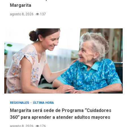
Margarita
REGIONALES
TECNOLOGÍA
agosto 8, 2026
137
ÚLTIMA HORA
Fedecámaras NE y Unimar
trabajan en diplomado para
creación y manejo de
5
estadísticas de turismo
REGIONALES
ÚLTIMA HORA
Margarita será sede de Programa “Cuidadores
360” para aprender a atender adultos mayores
agosto 8, 2026
176