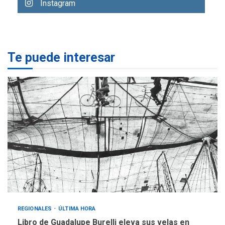
Instagram
eleva sus velas en
Margarita
1
REGIONALES
ÚLTIMA HORA
Te puede interesar
Margarita será sede de
Programa “Cuidadores 360”
para aprender a atender
2
adultos mayores
REGIONALES
ÚLTIMA HORA
Mariño fortalece capacidad
operativa con flota
vehicular de 60 unidades
adquiridas en un año de
3
gestión
REGIONALES
ÚLTIMA HORA
Reparan hundimiento de la
«Juan Bautista Arismendi» a
REGIONALES
ÚLTIMA HORA
la altura de Macho Muerto
Libro de Guadalupe Burelli eleva sus velas en
4