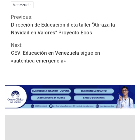
Venezuela
Previous:
Continue
Dirección de Educación dicta taller “Abraza la
Reading
Navidad en Valores” Proyecto Ecos
Next:
REGIONALES
ÚLTIMA HORA
CEV: Educación en Venezuela sigue en
Mariño fortalece capacidad
«auténtica emergencia»
operativa con flota
vehicular de 60 unidades
adquiridas en un año de
3
gestión
REGIONALES
ÚLTIMA HORA
Reparan hundimiento de la
«Juan Bautista Arismendi» a
la altura de Macho Muerto
4
REGIONALES
TECNOLOGÍA