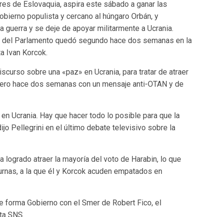
ares de Eslovaquia, aspira este sábado a ganar las
bierno populista y cercano al húngaro Orbán, y
a guerra y se deje de apoyar militarmente a Ucrania.
te del Parlamento quedó segundo hace dos semanas en la
ta Ivan Korcok.
iscurso sobre una «paz» en Ucrania, para tratar de atraer
rcero hace dos semanas con un mensaje anti-OTAN y de
en Ucrania. Hay que hacer todo lo posible para que la
jo Pellegrini en el último debate televisivo sobre la
 logrado atraer la mayoría del voto de Harabin, lo que
s urnas, a la que él y Korcok acuden empatados en
que forma Gobierno con el Smer de Robert Fico, el
sta SNS.