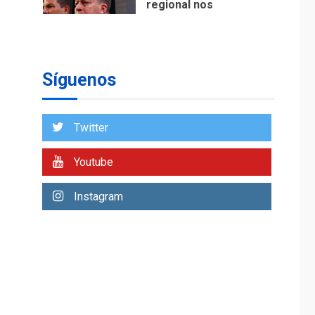
regional nos
respaldaron desde el
primer momento tras
7
terremotos del 24J
asegura Gustavo
Síguenos
Duque
NACIONALES
TITULARES
ÚLTIMA HORA
Twitter
Reanudan
operaciones de carga
Youtube
y descarga en
1
Aeropuerto de
Instagram
Maiquetía
DEPORTES
MUNDIAL DE FÚTBOL 2026
TITULARES
ÚLTIMA HORA
La FIFA se «disculpa»
por plan fallido de
2
privatización
ÚLTIMA HORA