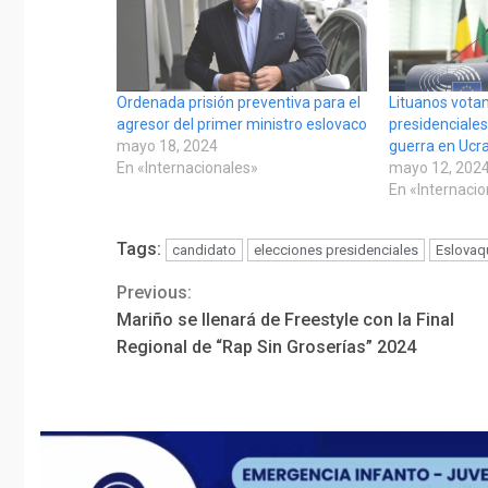
Ordenada prisión preventiva para el
Lituanos vota
agresor del primer ministro eslovaco
presidenciale
mayo 18, 2024
guerra en Ucr
En «Internacionales»
mayo 12, 202
En «Internaci
Tags:
candidato
elecciones presidenciales
Eslovaq
Previous:
Continue
Mariño se llenará de Freestyle con la Final
Reading
Regional de “Rap Sin Groserías” 2024