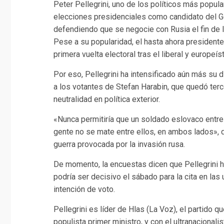
Peter Pellegrini, uno de los políticos más popul
elecciones presidenciales como candidato del Go
defendiendo que se negocie con Rusia el fin de l
Pese a su popularidad, el hasta ahora presiden
primera vuelta electoral tras el liberal y europeís
Por eso, Pellegrini ha intensificado aún más su d
a los votantes de Stefan Harabin, que quedó te
neutralidad en política exterior.
«Nunca permitiría que un soldado eslovaco entre 
gente no se mate entre ellos, en ambos lados», di
guerra provocada por la invasión rusa.
De momento, la encuestas dicen que Pellegrini ha
podría ser decisivo el sábado para la cita en la
intención de voto.
Pellegrini es líder de Hlas (La Voz), el partido 
populista primer ministro, y con el ultranacionali