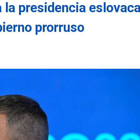
a la presidencia eslovac
bierno prorruso