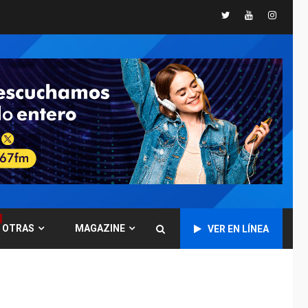
Twitter
Youtube
Instagr
POLÍTICA
TITULARES
ÚLTIMA HORA
CNP plantea incluir
Libertad de Expresión
en agenda de
6
negociación con
comisión de AN 2015
DESTACADOS
NACIONALES
ÚLTIMA HORA
Gobierno nacional y
regional nos
respaldaron desde el
primer momento tras
7
terremotos del 24J
OTRAS
MAGAZINE
VER EN LÍNEA
asegura Gustavo
Duque
NACIONALES
TITULARES
ÚLTIMA HORA
Reanudan