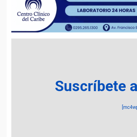
Suscríbete 
[mc4wp