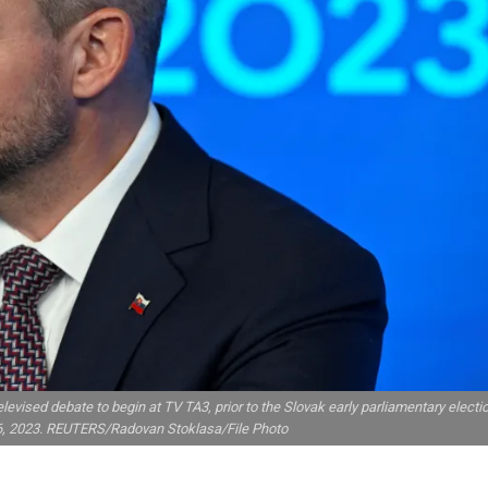
elevised debate to begin at TV TA3, prior to the Slovak early parliamentary electi
26, 2023. REUTERS/Radovan Stoklasa/File Photo