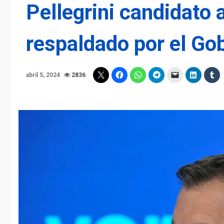
Pellegrini candidato 
respaldado por el Go
abril 5, 2024
2836