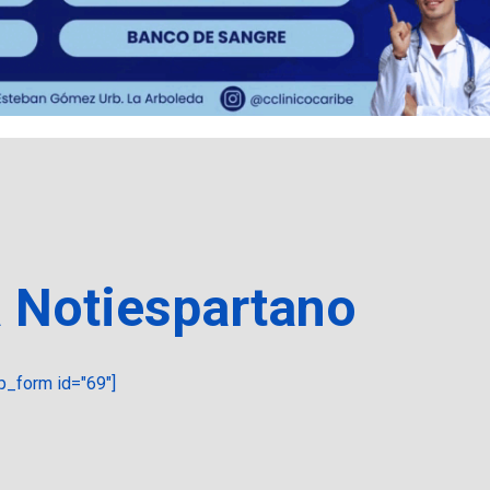
a Notiespartano
_form id="69"]