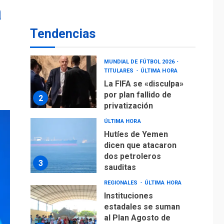
operaciones de carga
a
y descarga en
1
Aeropuerto de
Tendencias
Maiquetía
DEPORTES
MUNDIAL DE FÚTBOL 2026
TITULARES
ÚLTIMA HORA
La FIFA se «disculpa»
por plan fallido de
2
privatización
ÚLTIMA HORA
Hutíes de Yemen
dicen que atacaron
dos petroleros
3
sauditas
REGIONALES
ÚLTIMA HORA
Instituciones
estadales se suman
al Plan Agosto de