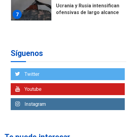
Instalan carpas metálicas
como terminales
temporales en Aeropuerto
1
de Maiquetía
LATINOAMÉRICA Y CARIBE
TITULARES
ÚLTIMA HORA
De la Espriella asumirá
Síguenos
Presidencia en ceremonia
2
atípica fuera de Bogotá
POLÍTICA
TITULARES
Twitter
ÚLTIMA HORA
ONGs piden a CIDH
Youtube
monitorear proceso de
3
diálogo en Venezuela
Instagram
POLÍTICA
TITULARES
ÚLTIMA HORA
Gobierno y AN2015 en
nueva mesa de diálogo