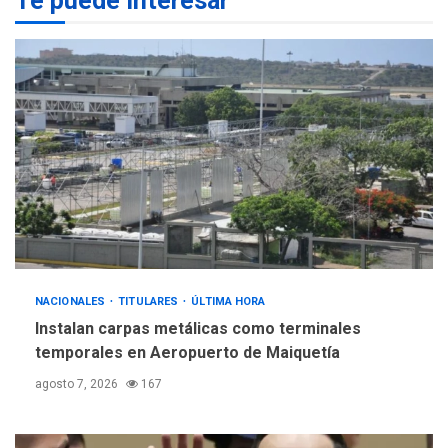
Te puede interesar
4
INTERNACIONALES
ÚLTIMA HORA
Hiroshima 81 años de la
debacle atómica. Japón
debate principios no
5
nucleares
NACIONALES
TITULARES
ÚLTIMA HORA
Instalan carpas metálicas como terminales
temporales en Aeropuerto de Maiquetía
agosto 7, 2026
167