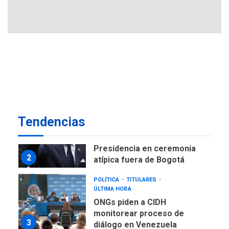
Instalan carpas metálicas
como terminales
temporales en Aeropuerto
1
de Maiquetía
LATINOAMÉRICA Y CARIBE
TITULARES
ÚLTIMA HORA
De la Espriella asumirá
Presidencia en ceremonia
2
atípica fuera de Bogotá
POLÍTICA
TITULARES
Tendencias
ÚLTIMA HORA
ONGs piden a CIDH
monitorear proceso de
3
diálogo en Venezuela
POLÍTICA
TITULARES
ÚLTIMA HORA
Gobierno y AN2015 en
nueva mesa de diálogo
4