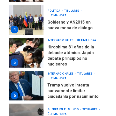
INTERNACIONALES
ÚLTIMA HORA
Hiroshima 81 años de la
debacle atómica. Japón
debate principios no
5
nucleares
INTERNACIONALES
TITULARES
ÚLTIMA HORA
Trump vuelve intenta
nuevamente limitar
6
ciudadanía por nacimiento
GUERRA EN EL MUNDO
TITULARES
ÚLTIMA HORA
Ucrania y Rusia intensifican
ofensivas de largo alcance
7
NACIONALES
TITULARES
ÚLTIMA HORA