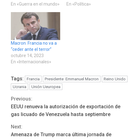
En «Guerra en el mundo»
En «Política»
Macron: Francia no va a
“ceder ante el terror”
octubre 14, 2023
En «Internacionales»
POLÍTICA
TITULARES
ÚLTIMA HORA
Tags:
Francia
Presidente Emmanuel Macron
Reino Unido
ONGs piden a CIDH
Ucrania
Unión Ueuropea
monitorear proceso de
3
diálogo en Venezuela
Previous:
Continue
EEUU renueva la autorización de exportación de
POLÍTICA
TITULARES
Reading
gas licuado de Venezuela hasta septiembre
ÚLTIMA HORA
Gobierno y AN2015 en
Next:
nueva mesa de diálogo
Amenaza de Trump marca última jornada de
4