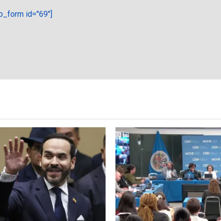
_form id="69"]