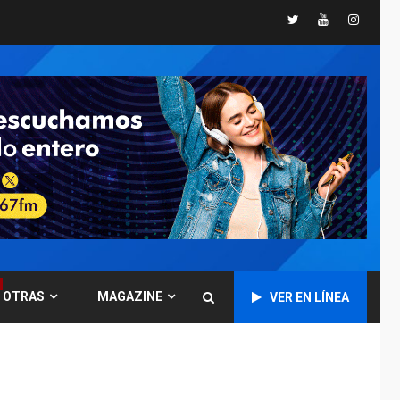
ÚLTIMA HORA
Twitter
Youtube
Instagr
Instalan carpas
metálicas como
terminales
temporales en
1
Aeropuerto de
Maiquetía
LATINOAMÉRICA Y CARIBE
TITULARES
ÚLTIMA HORA
De la Espriella
asumirá Presidencia
en ceremonia atípica
2
fuera de Bogotá
POLÍTICA
TITULARES
OTRAS
MAGAZINE
VER EN LÍNEA
ÚLTIMA HORA
ONGs piden a CIDH
monitorear proceso
de diálogo en
3
Venezuela