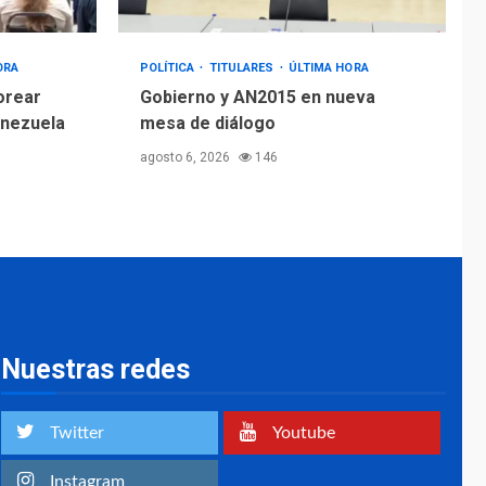
ORA
POLÍTICA
TITULARES
ÚLTIMA HORA
orear
Gobierno y AN2015 en nueva
enezuela
mesa de diálogo
agosto 6, 2026
146
Nuestras redes
Twitter
Youtube
Instagram