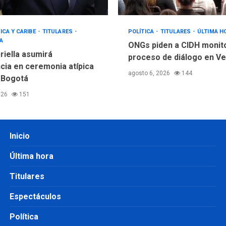
ICA Y CARIBE
TITULARES
POLÍTICA
TITULARES
ÚLTIMA H
A
ONGs piden a CIDH monit
riella asumirá
proceso de diálogo en V
cia en ceremonia atípica
agosto 6, 2026
144
 Bogotá
026
151
Inicio
Última hora
Titulares
Espectáculos
Política