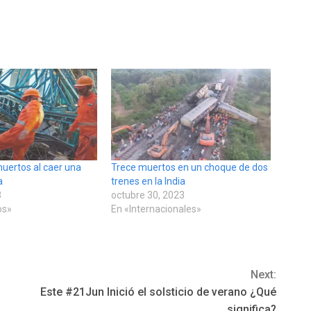
uertos al caer una
Trece muertos en un choque de dos
a
trenes en la India
3
octubre 30, 2023
os»
En «Internacionales»
Next:
Este #21Jun Inició el solsticio de verano ¿Qué
significa?