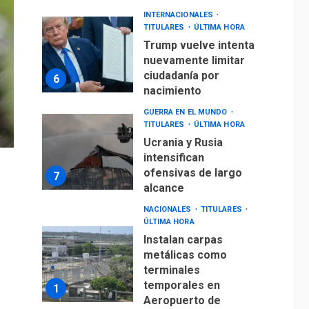
TITULARES
ÚLTIMA HORA
Ucrania y Rusia
intensifican
ofensivas de largo
7
alcance
NACIONALES
TITULARES
ÚLTIMA HORA
Instalan carpas
metálicas como
terminales
temporales en
1
Aeropuerto de
Maiquetía
LATINOAMÉRICA Y CARIBE
TITULARES
ÚLTIMA HORA
De la Espriella
asumirá Presidencia
en ceremonia atípica
2
fuera de Bogotá