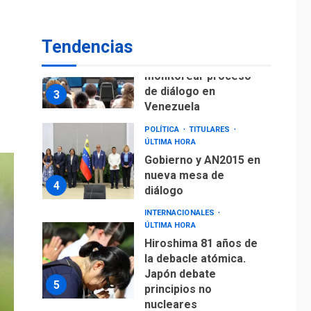
POLÍTICA
TITULARES
ÚLTIMA HORA
Gobierno y AN2015 en
Tendencias
nueva mesa de
4
diálogo
INTERNACIONALES
ÚLTIMA HORA
Hiroshima 81 años de
la debacle atómica.
Japón debate
5
principios no
nucleares
INTERNACIONALES
TITULARES
ÚLTIMA HORA
Trump vuelve intenta
nuevamente limitar
ciudadanía por
6
nacimiento
GUERRA EN EL MUNDO