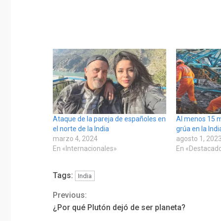
Ataque de la pareja de españoles en
Al menos 15 m
el norte de la India
grúa en la Indi
marzo 4, 2024
agosto 1, 202
En «Internacionales»
En «Destacad
Tags:
India
Previous:
Continue
¿Por qué Plutón dejó de ser planeta?