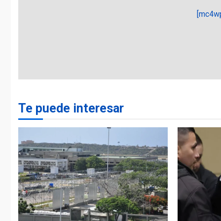
[mc4wp
Te puede interesar