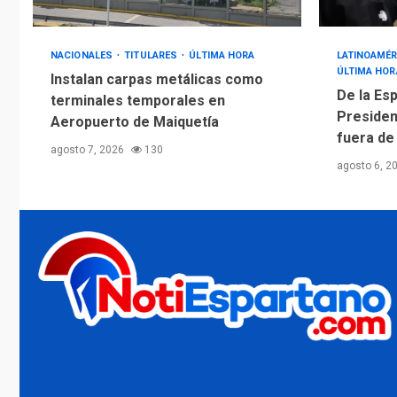
NACIONALES
TITULARES
ÚLTIMA HORA
LATINOAMÉR
ÚLTIMA HOR
Instalan carpas metálicas como
De la Esp
terminales temporales en
Presiden
Aeropuerto de Maiquetía
fuera de
agosto 7, 2026
130
agosto 6, 2