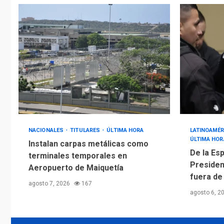
NACIONALES
TITULARES
ÚLTIMA HORA
LATINOAMÉR
ÚLTIMA HOR
Instalan carpas metálicas como
De la Esp
terminales temporales en
Presiden
Aeropuerto de Maiquetía
fuera de
agosto 7, 2026
167
agosto 6, 2