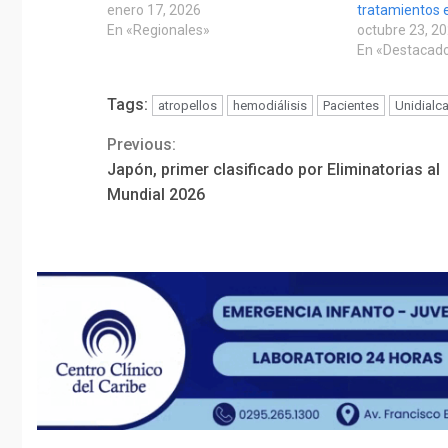
enero 17, 2026
tratamientos e
En «Regionales»
octubre 23, 2
En «Destacad
Tags:
atropellos
hemodiálisis
Pacientes
Unidialc
Previous:
Continue
Japón, primer clasificado por Eliminatorias al
Reading
Mundial 2026