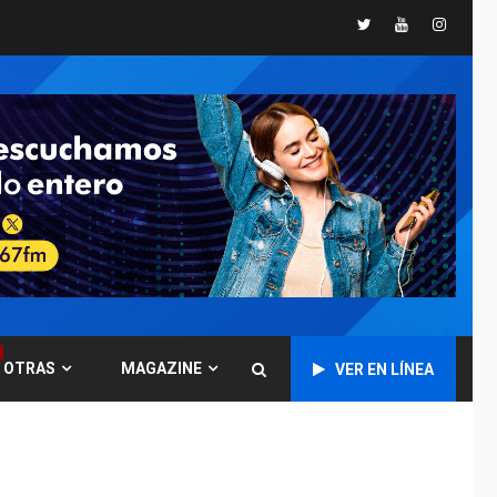
Twitter
Youtube
Instagr
GUERRA EN EL MUNDO
TITULARES
ÚLTIMA HORA
Ucrania y Rusia
intensifican
ofensivas de largo
7
alcance
NACIONALES
TITULARES
ÚLTIMA HORA
Instalan carpas
metálicas como
terminales
temporales en
1
Aeropuerto de
Maiquetía
OTRAS
MAGAZINE
VER EN LÍNEA
LATINOAMÉRICA Y CARIBE
TITULARES
ÚLTIMA HORA
De la Espriella
asumirá Presidencia
en ceremonia atípica
2