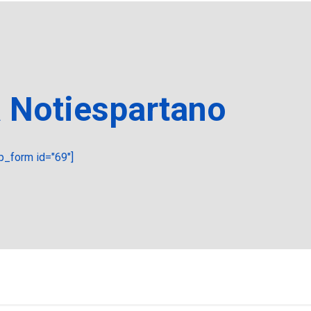
a Notiespartano
_form id="69"]