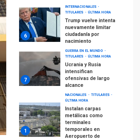
INTERNACIONALES
TITULARES
ÚLTIMA HORA
Trump vuelve intenta
nuevamente limitar
ciudadanía por
6
nacimiento
GUERRA EN EL MUNDO
TITULARES
ÚLTIMA HORA
Ucrania y Rusia
intensifican
ofensivas de largo
7
alcance
NACIONALES
TITULARES
ÚLTIMA HORA
Instalan carpas
metálicas como
terminales
temporales en
1
Aeropuerto de