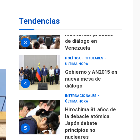
fuera de Bogotá
POLÍTICA
TITULARES
Tendencias
ÚLTIMA HORA
ONGs piden a CIDH
monitorear proceso
de diálogo en
3
Venezuela
POLÍTICA
TITULARES
ÚLTIMA HORA
Gobierno y AN2015 en
nueva mesa de
4
diálogo
INTERNACIONALES
ÚLTIMA HORA
Hiroshima 81 años de
la debacle atómica.
Japón debate
5
principios no
nucleares