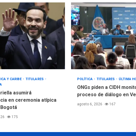
ICA Y CARIBE
TITULARES
POLÍTICA
TITULARES
ÚLTIMA H
A
ONGs piden a CIDH monit
riella asumirá
proceso de diálogo en V
cia en ceremonia atípica
agosto 6, 2026
167
 Bogotá
026
175