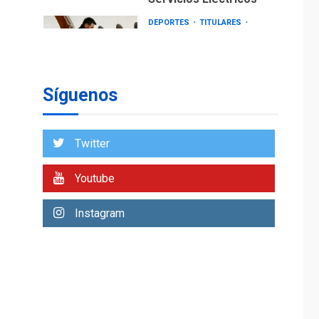
DEPORTES
TITULARES
ÚLTIMA HORA
Lionel Messi llega a
Argentina para
2
despedir a su padre
Síguenos
REGIONALES
ÚLTIMA HORA
Funsone benefició a
46 personas con la
Twitter
entrega de lentes
3
correctivos
Youtube
REGIONALES
ÚLTIMA HORA
Instagram
La falta de agua
pueden llevar a
problemas sanitarios
y asumirse como
4
problema de orden
público
REGIONALES
ÚLTIMA HORA