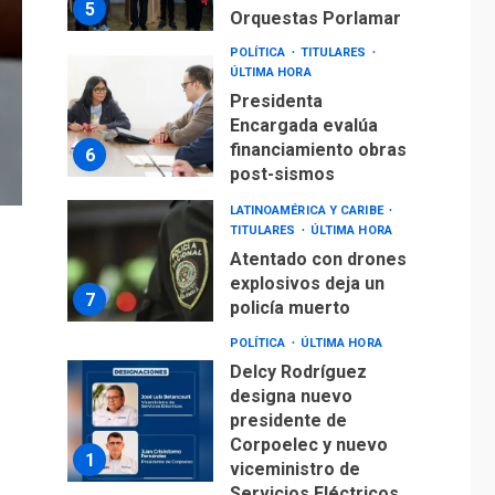
5
Orquestas Porlamar
POLÍTICA
TITULARES
ÚLTIMA HORA
Presidenta
Encargada evalúa
financiamiento obras
6
post-sismos
LATINOAMÉRICA Y CARIBE
TITULARES
ÚLTIMA HORA
Atentado con drones
explosivos deja un
7
policía muerto
POLÍTICA
ÚLTIMA HORA
Delcy Rodríguez
designa nuevo
presidente de
Corpoelec y nuevo
1
viceministro de
Servicios Eléctricos