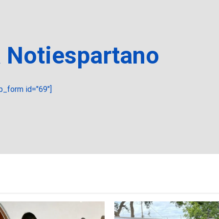
a Notiespartano
_form id="69"]