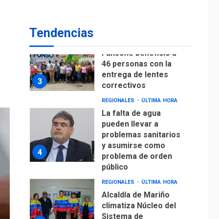
Lionel Messi llega a
Argentina para
2
despedir a su padre
Tendencias
REGIONALES
ÚLTIMA HORA
Funsone benefició a
46 personas con la
entrega de lentes
3
correctivos
REGIONALES
ÚLTIMA HORA
La falta de agua
pueden llevar a
problemas sanitarios
y asumirse como
4
problema de orden
público
REGIONALES
ÚLTIMA HORA
Alcaldía de Mariño
climatiza Núcleo del
Sistema de