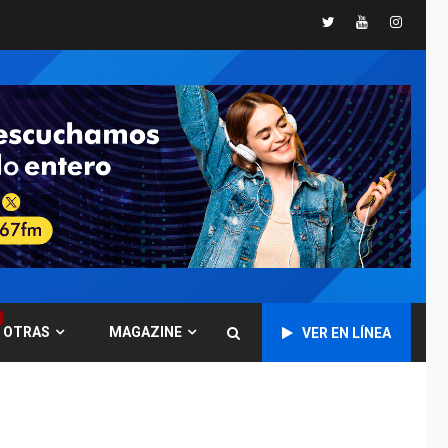
Presidenta
Twitter
Youtube
Instagr
Encargada evalúa
financiamiento obras
6
post-sismos
LATINOAMÉRICA Y CARIBE
TITULARES
ÚLTIMA HORA
Atentado con drones
explosivos deja un
7
policía muerto
POLÍTICA
ÚLTIMA HORA
Delcy Rodríguez
designa nuevo
presidente de
OTRAS
MAGAZINE
Corpoelec y nuevo
VER EN LÍNEA
1
viceministro de
Servicios Eléctricos
DEPORTES
TITULARES
ÚLTIMA HORA