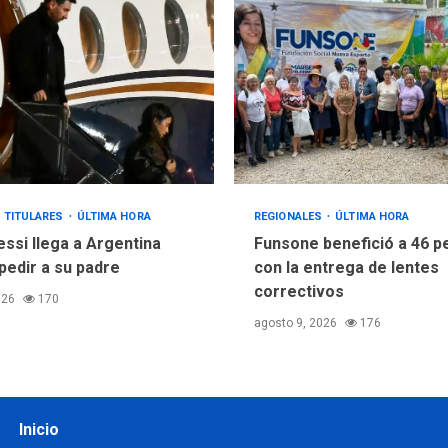
TITULARES
ÚLTIMA HORA
REGIONALES
ÚLTIMA HORA
essi llega a Argentina
Funsone benefició a 46 
pedir a su padre
con la entrega de lentes
correctivos
026
170
agosto 9, 2026
176
Inicio