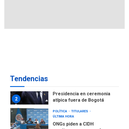
GUERRA EN EL MUNDO
TITULARES
ÚLTIMA HORA
Ucrania y Rusia intensifican
ofensivas de largo alcance
7
NACIONALES
TITULARES
ÚLTIMA HORA
Instalan carpas metálicas
como terminales
temporales en Aeropuerto
1
de Maiquetía
LATINOAMÉRICA Y CARIBE
Tendencias
TITULARES
ÚLTIMA HORA
De la Espriella asumirá
Presidencia en ceremonia
2
atípica fuera de Bogotá
POLÍTICA
TITULARES
ÚLTIMA HORA
ONGs piden a CIDH