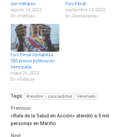
son militares
Foro Penal
agosto 14, 2023
septiembre 13, 2023
En «Política»
En «Destacados»
Foro Penal contabiliza
285 presos políticos en
Venezuela
mayo 25, 2023
En «Política»
Tags:
liberados
paracaidistas
Venezuela
Previous:
Continue
«Ruta de la Salud en Acción» atendió a 3 mil
POLÍTICA
TITULARES
Reading
ÚLTIMA HORA
personas en Mariño
ONGs piden a CIDH
Next:
monitorear proceso de