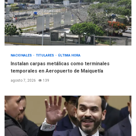
4
INTERNACIONALES
ÚLTIMA HORA
Hiroshima 81 años de la
debacle atómica. Japón
debate principios no
5
nucleares
NACIONALES
TITULARES
ÚLTIMA HORA
Instalan carpas metálicas como terminales
temporales en Aeropuerto de Maiquetía
agosto 7, 2026
139