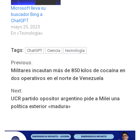
Microsoft lleva su
buscador Bing a
ChatGPT
mayo 25, 2023
En «Tecnología»
Tags:
ChatGPT
Ciencia
tecnología
Previous:
Continue
Militares incautan más de 850 kilos de cocaína en
POLÍTICA
TITULARES
Reading
ÚLTIMA HORA
dos operativos en el norte de Venezuela
ONGs piden a CIDH
Next:
monitorear proceso de
3
diálogo en Venezuela
UCR partido opositor argentino pide a Milei una
política exterior «madura»
POLÍTICA
TITULARES
ÚLTIMA HORA
Gobierno y AN2015 en
nueva mesa de diálogo
4