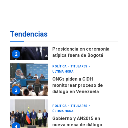
Instalan carpas metálicas
como terminales
temporales en Aeropuerto
1
de Maiquetía
LATINOAMÉRICA Y CARIBE
Tendencias
TITULARES
ÚLTIMA HORA
De la Espriella asumirá
Presidencia en ceremonia
2
atípica fuera de Bogotá
POLÍTICA
TITULARES
ÚLTIMA HORA
ONGs piden a CIDH
monitorear proceso de
3
diálogo en Venezuela
POLÍTICA
TITULARES
ÚLTIMA HORA
Gobierno y AN2015 en
nueva mesa de diálogo
4