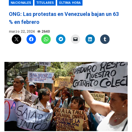
NACIONALES
TITULARES
ÚLTIMA HORA
ONG: Las protestas en Venezuela bajan un 63
% en febrero
marzo 22, 2024
2640