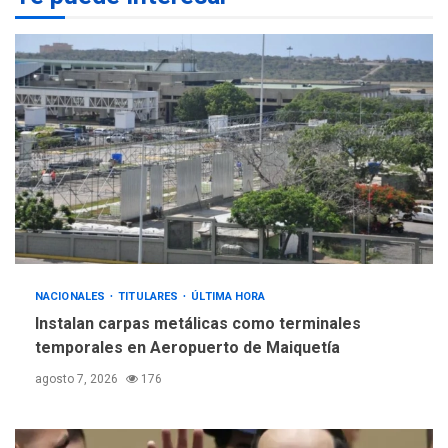
POLÍTICA
TITULARES
ÚLTIMA HORA
Gobierno y AN2015 en
nueva mesa de diálogo
4
INTERNACIONALES
ÚLTIMA HORA
Hiroshima 81 años de la
debacle atómica. Japón
debate principios no
5
nucleares
NACIONALES
TITULARES
ÚLTIMA HORA
Instalan carpas metálicas como terminales
temporales en Aeropuerto de Maiquetía
agosto 7, 2026
176