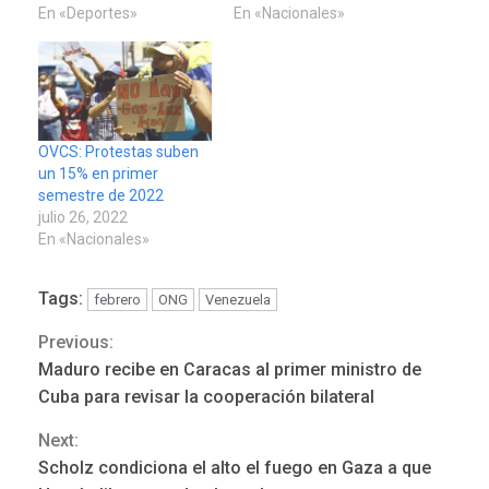
En «Deportes»
En «Nacionales»
OVCS: Protestas suben
un 15% en primer
semestre de 2022
julio 26, 2022
En «Nacionales»
Tags:
febrero
ONG
Venezuela
Previous:
Continue
Maduro recibe en Caracas al primer ministro de
POLÍTICA
TITULARES
Reading
ÚLTIMA HORA
Cuba para revisar la cooperación bilateral
ONGs piden a CIDH
Next:
monitorear proceso de
3
diálogo en Venezuela
Scholz condiciona el alto el fuego en Gaza a que