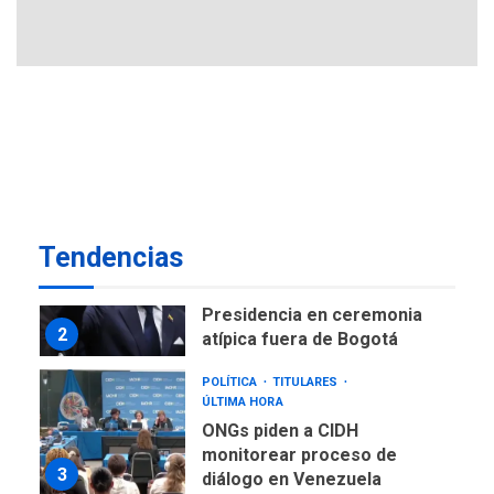
Ucrania y Rusia intensifican
ofensivas de largo alcance
7
NACIONALES
TITULARES
ÚLTIMA HORA
Instalan carpas metálicas
como terminales
temporales en Aeropuerto
1
de Maiquetía
LATINOAMÉRICA Y CARIBE
Tendencias
TITULARES
ÚLTIMA HORA
De la Espriella asumirá
Presidencia en ceremonia
2
atípica fuera de Bogotá
POLÍTICA
TITULARES
ÚLTIMA HORA
ONGs piden a CIDH
monitorear proceso de
3
diálogo en Venezuela