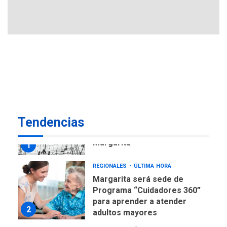
avances en territorio
6
insular
ECONOMÍA
TITULARES
ÚLTIMA HORA
Venezuela requiere
US$183.000 millones para
7
alcanzar 3 millones de bdp
REGIONALES
ÚLTIMA HORA
Tendencias
Libro de Guadalupe Burelli
eleva sus velas en
Margarita
1
REGIONALES
ÚLTIMA HORA
Margarita será sede de
Programa “Cuidadores 360”
para aprender a atender
2
adultos mayores