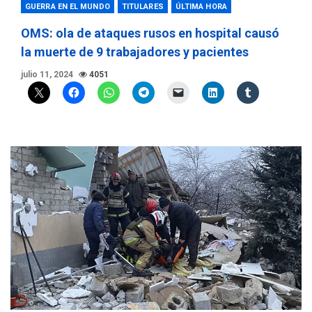
GUERRA EN EL MUNDO
TITULARES
ÚLTIMA HORA
OMS: ola de ataques rusos en hospital causó
la muerte de 9 trabajadores y pacientes
julio 11, 2024
4051