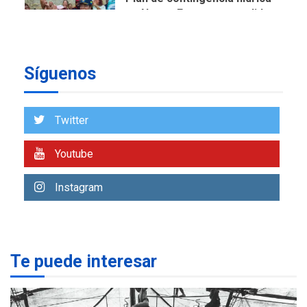
en Nueva Esparta consolida
avances en territorio
6
insular
Síguenos
ECONOMÍA
TITULARES
ÚLTIMA HORA
Venezuela requiere
US$183.000 millones para
Twitter
7
alcanzar 3 millones de bdp
Youtube
REGIONALES
ÚLTIMA HORA
Libro de Guadalupe Burelli
Instagram
eleva sus velas en
Margarita
1
REGIONALES
ÚLTIMA HORA
Te puede interesar
Margarita será sede de
Programa “Cuidadores 360”
para aprender a atender
2
adultos mayores