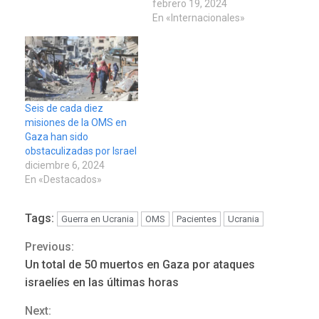
febrero 19, 2024
En «Internacionales»
Seis de cada diez
misiones de la OMS en
Gaza han sido
obstaculizadas por Israel
diciembre 6, 2024
En «Destacados»
Tags:
Guerra en Ucrania
OMS
Pacientes
Ucrania
Previous:
Continue
Un total de 50 muertos en Gaza por ataques
Reading
israelíes en las últimas horas
REGIONALES
ÚLTIMA HORA
Next: