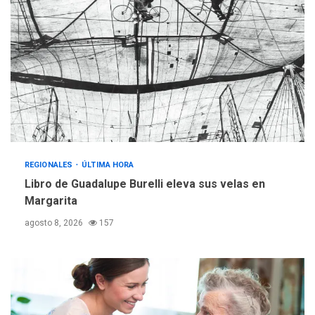
REGIONALES
ÚLTIMA HORA
Mariño fortalece capacidad
operativa con flota
vehicular de 60 unidades
adquiridas en un año de
3
gestión
REGIONALES
ÚLTIMA HORA
Reparan hundimiento de la
«Juan Bautista Arismendi» a
REGIONALES
ÚLTIMA HORA
la altura de Macho Muerto
Libro de Guadalupe Burelli eleva sus velas en
4
Margarita
REGIONALES
TECNOLOGÍA
agosto 8, 2026
157
ÚLTIMA HORA
Fedecámaras NE y Unimar
trabajan en diplomado para
creación y manejo de
5
estadísticas de turismo