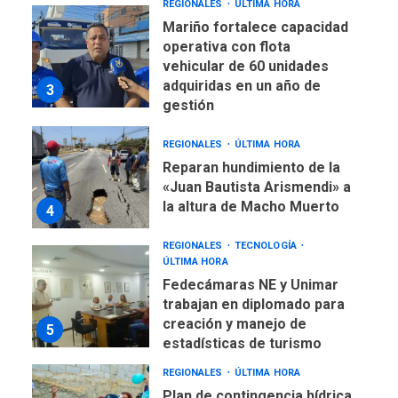
REGIONALES
ÚLTIMA HORA
Mariño fortalece capacidad
operativa con flota
vehicular de 60 unidades
adquiridas en un año de
3
gestión
REGIONALES
ÚLTIMA HORA
Reparan hundimiento de la
«Juan Bautista Arismendi» a
la altura de Macho Muerto
4
REGIONALES
TECNOLOGÍA
ÚLTIMA HORA
Fedecámaras NE y Unimar
trabajan en diplomado para
creación y manejo de
5
estadísticas de turismo
REGIONALES
ÚLTIMA HORA
Plan de contingencia hídrica