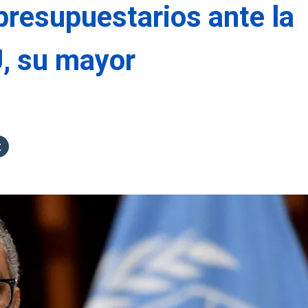
resupuestarios ante la
U, su mayor