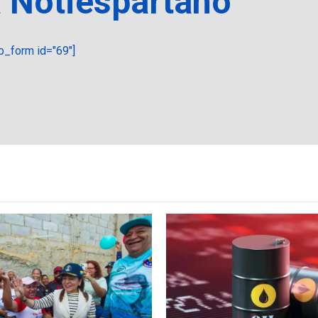
a Notiespartano
_form id="69"]