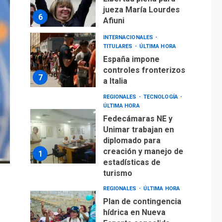
jueza María Lourdes
6
Afiuni
INTERNACIONALES
TITULARES
ÚLTIMA HORA
España impone
controles fronterizos
7
a Italia
REGIONALES
TECNOLOGÍA
ÚLTIMA HORA
Fedecámaras NE y
Unimar trabajan en
diplomado para
creación y manejo de
1
estadísticas de
turismo
REGIONALES
ÚLTIMA HORA
Plan de contingencia
hídrica en Nueva