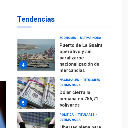
ÚLTIMA HORA
Venezuela requiere
US$183.000 millones
Tendencias
para alcanzar 3
3
millones de bdp
ECONOMÍA
ÚLTIMA HORA
Puerto de La Guaira
operativo y sin
paralizarse
nacionalización de
4
mercancías
NACIONALES
TITULARES
ÚLTIMA HORA
Dólar cierra la
semana en 756,71
5
bolívares
POLÍTICA
TITULARES
ÚLTIMA HORA
Libertad plena para