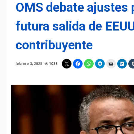
OMS debate ajustes p
futura salida de EEU
contribuyente
febrero 3, 2025
1038