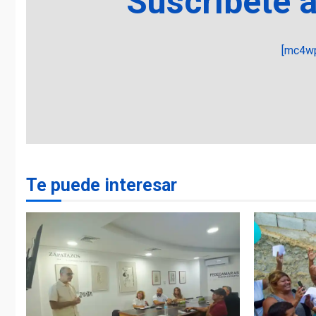
Suscríbete 
[mc4wp
Te puede interesar