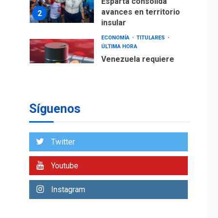
Esparta consolida
avances en territorio
2
insular
ECONOMÍA
TITULARES
ÚLTIMA HORA
Venezuela requiere
US$183.000 millones
para alcanzar 3
3
millones de bdp
Síguenos
ECONOMÍA
ÚLTIMA HORA
Puerto de La Guaira
operativo y sin
paralizarse
Twitter
nacionalización de
4
mercancías
Youtube
NACIONALES
TITULARES
ÚLTIMA HORA
Instagram
Dólar cierra la
semana en 756,71
5