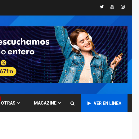
TITULARES
ÚLTIMA HORA
Twitter
Youtube
Instagr
España impone
controles fronterizos
7
a Italia
REGIONALES
TECNOLOGÍA
ÚLTIMA HORA
Fedecámaras NE y
Unimar trabajan en
diplomado para
creación y manejo de
1
estadísticas de
turismo
REGIONALES
ÚLTIMA HORA
Plan de contingencia
OTRAS
MAGAZINE
VER EN LÍNEA
hídrica en Nueva
Esparta consolida
avances en territorio
2
insular
ECONOMÍA
TITULARES