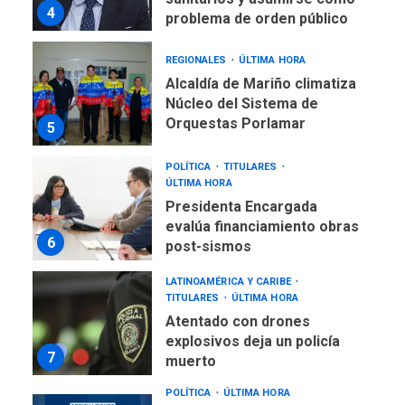
4
problema de orden público
REGIONALES
ÚLTIMA HORA
Alcaldía de Mariño climatiza
Núcleo del Sistema de
Orquestas Porlamar
5
POLÍTICA
TITULARES
ÚLTIMA HORA
Presidenta Encargada
evalúa financiamiento obras
6
post-sismos
LATINOAMÉRICA Y CARIBE
TITULARES
ÚLTIMA HORA
Atentado con drones
explosivos deja un policía
7
muerto
POLÍTICA
ÚLTIMA HORA