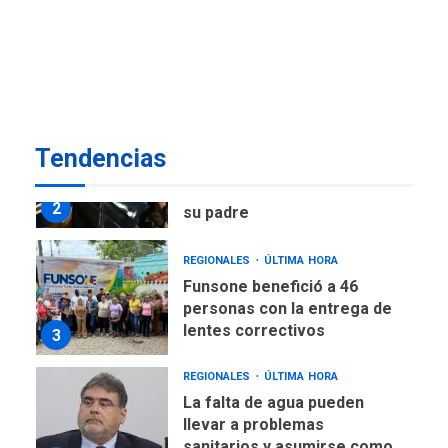
Delcy Rodríguez designa
nuevo presidente de
Corpoelec y nuevo
viceministro de Servicios
1
Eléctricos
DEPORTES
TITULARES
ÚLTIMA HORA
Tendencias
Lionel Messi llega a
Argentina para despedir a
2
su padre
REGIONALES
ÚLTIMA HORA
Funsone benefició a 46
personas con la entrega de
lentes correctivos
3
REGIONALES
ÚLTIMA HORA
La falta de agua pueden
llevar a problemas
sanitarios y asumirse como