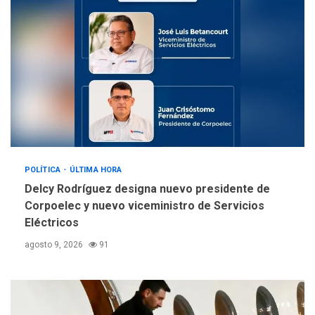
sanitarios y asumirse como
4
problema de orden público
REGIONALES
ÚLTIMA HORA
Alcaldía de Mariño climatiza
Núcleo del Sistema de
Orquestas Porlamar
5
POLÍTICA
ÚLTIMA HORA
Delcy Rodríguez designa nuevo presidente de
Corpoelec y nuevo viceministro de Servicios
Eléctricos
agosto 9, 2026
91