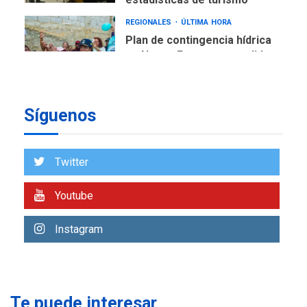
REGIONALES
ÚLTIMA HORA
Plan de contingencia hídrica
en Nueva Esparta consolida
avances en territorio
6
insular
ECONOMÍA
TITULARES
ÚLTIMA HORA
Síguenos
Venezuela requiere
US$183.000 millones para
7
alcanzar 3 millones de bdp
Twitter
REGIONALES
ÚLTIMA HORA
Youtube
Libro de Guadalupe Burelli
eleva sus velas en
Instagram
Margarita
1
REGIONALES
ÚLTIMA HORA
Margarita será sede de
Programa “Cuidadores 360”
Te puede interesar