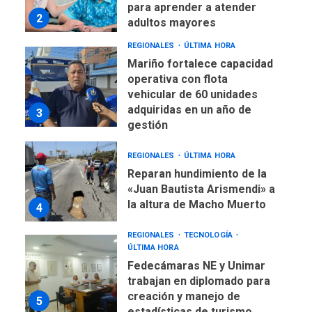
adultos mayores
REGIONALES
ÚLTIMA HORA
Mariño fortalece capacidad
operativa con flota
vehicular de 60 unidades
adquiridas en un año de
3
gestión
REGIONALES
ÚLTIMA HORA
Reparan hundimiento de la
«Juan Bautista Arismendi» a
la altura de Macho Muerto
4
REGIONALES
TECNOLOGÍA
ÚLTIMA HORA
Fedecámaras NE y Unimar
trabajan en diplomado para
creación y manejo de
5
estadísticas de turismo