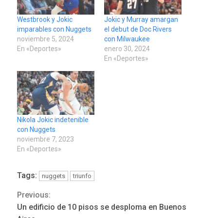
Westbrook y Jokic
Jokic y Murray amargan
imparables con Nuggets
el debut de Doc Rivers
noviembre 5, 2024
con Milwaukee
En «Deportes»
enero 30, 2024
En «Deportes»
Nikola Jokic indetenible
con Nuggets
noviembre 7, 2023
En «Deportes»
Tags:
nuggets
triunfo
Previous:
Continue
Un edificio de 10 pisos se desploma en Buenos
POLÍTICA
TITULARES
ÚLTIMA HORA