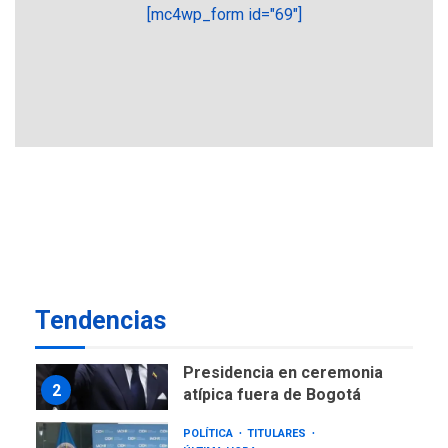
[mc4wp_form id="69"]
GUERRA EN EL MUNDO
TITULARES
ÚLTIMA HORA
Ucrania y Rusia intensifican
ofensivas de largo alcance
7
NACIONALES
TITULARES
ÚLTIMA HORA
Instalan carpas metálicas
como terminales
temporales en Aeropuerto
1
de Maiquetía
LATINOAMÉRICA Y CARIBE
Tendencias
TITULARES
ÚLTIMA HORA
De la Espriella asumirá
Presidencia en ceremonia
2
atípica fuera de Bogotá
POLÍTICA
TITULARES