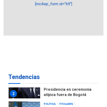
ciudadanía por nacimiento
[mc4wp_form id="69"]
GUERRA EN EL MUNDO
TITULARES
ÚLTIMA HORA
Ucrania y Rusia intensifican
ofensivas de largo alcance
7
NACIONALES
TITULARES
ÚLTIMA HORA
Instalan carpas metálicas
como terminales
temporales en Aeropuerto
1
de Maiquetía
LATINOAMÉRICA Y CARIBE
Tendencias
TITULARES
ÚLTIMA HORA
De la Espriella asumirá
Presidencia en ceremonia
2
atípica fuera de Bogotá
POLÍTICA
TITULARES