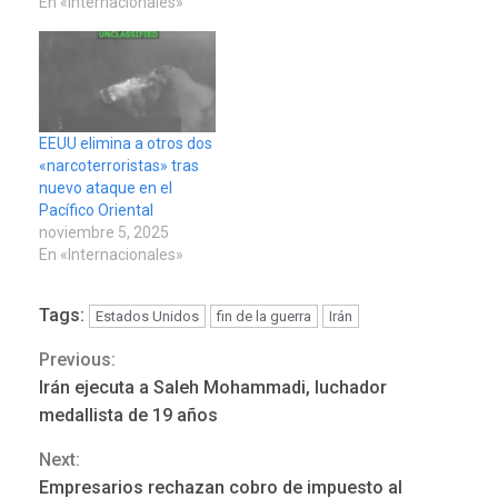
En «Internacionales»
EEUU elimina a otros dos
«narcoterroristas» tras
nuevo ataque en el
Pacífico Oriental
noviembre 5, 2025
En «Internacionales»
Tags:
Estados Unidos
fin de la guerra
Irán
Previous:
Continue
Irán ejecuta a Saleh Mohammadi, luchador
Reading
medallista de 19 años
Next:
Empresarios rechazan cobro de impuesto al
REGIONALES
ÚLTIMA HORA