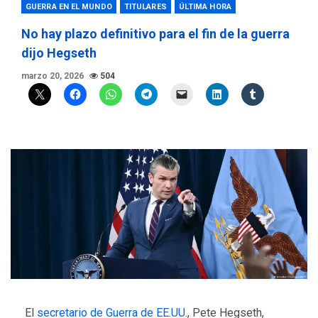
GUERRA EN EL MUNDO
TITULARES
ÚLTIMA HORA
No hay plazo definitivo para el fin de la guerra
dijo Hegseth
marzo 20, 2026
504
El
secretario de Guerra de EE.UU
., Pete Hegseth,