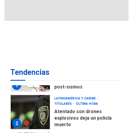
la altura de Macho Muerto
6
REGIONALES
TECNOLOGÍA
ÚLTIMA HORA
Fedecámaras NE y Unimar
trabajan en diplomado para
creación y manejo de
7
estadísticas de turismo
POLÍTICA
TITULARES
ÚLTIMA HORA
Tendencias
Presidenta Encargada
evalúa financiamiento obras
1
post-sismos
LATINOAMÉRICA Y CARIBE
TITULARES
ÚLTIMA HORA
Atentado con drones
explosivos deja un policía
2
muerto