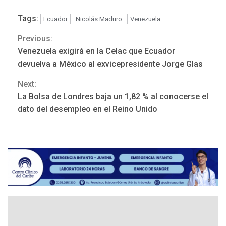
Tags:
Ecuador
Nicolás Maduro
Venezuela
Previous:
Continue
Venezuela exigirá en la Celac que Ecuador
Reading
devuelva a México al exvicepresidente Jorge Glas
Next:
POLÍTICA
TITULARES
La Bolsa de Londres baja un 1,82 % al conocerse el
ÚLTIMA HORA
dato del desempleo en el Reino Unido
CNP plantea incluir Libertad
de Expresión en agenda de
negociación con comisión
3
de AN 2015
DESTACADOS
NACIONALES
ÚLTIMA HORA
Gobierno nacional y
regional nos respaldaron
desde el primer momento
4
tras terremotos del 24J