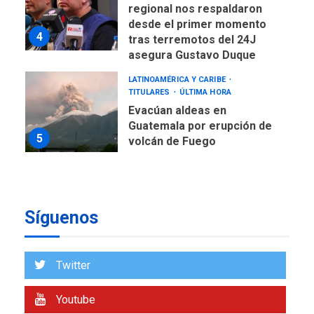
regional nos respaldaron
desde el primer momento
4
tras terremotos del 24J
asegura Gustavo Duque
LATINOAMÉRICA Y CARIBE
TITULARES
ÚLTIMA HORA
Evacúan aldeas en
Guatemala por erupción de
5
volcán de Fuego
GUERRA EN EL MUNDO
TITULARES
ÚLTIMA HORA
EEUU confía acuerdo «muy
Síguenos
pronto» sobre Ormuz
6
REGIONALES
TITULARES
Twitter
ÚLTIMA HORA
Guardia Nacional
Youtube
Bolivariana celebró su 89°