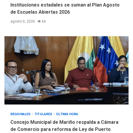
Instituciones estadales se suman al Plan Agosto
DESTACADOS
NACIONALES
ÚLTIMA HORA
de Escuelas Abiertas 2026
Gobierno nacional y
agosto 6, 2026
66
regional nos respaldaron
desde el primer momento
4
tras terremotos del 24J
asegura Gustavo Duque
LATINOAMÉRICA Y CARIBE
TITULARES
ÚLTIMA HORA
Evacúan aldeas en
Guatemala por erupción de
5
volcán de Fuego
REGIONALES
TITULARES
ÚLTIMA HORA
Concejo Municipal de Mariño respalda a Cámara
de Comercio para reforma de Ley de Puerto