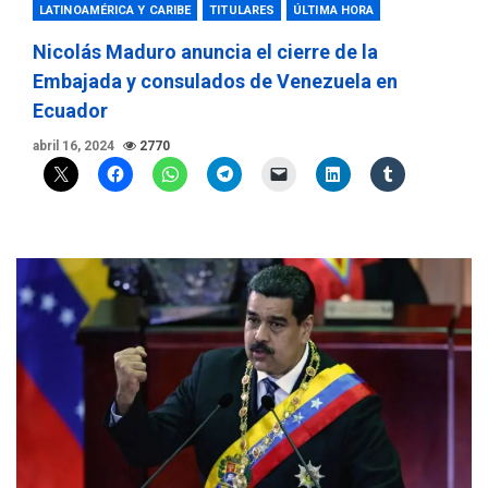
LATINOAMÉRICA Y CARIBE
TITULARES
ÚLTIMA HORA
Nicolás Maduro anuncia el cierre de la
Embajada y consulados de Venezuela en
Ecuador
abril 16, 2024
2770