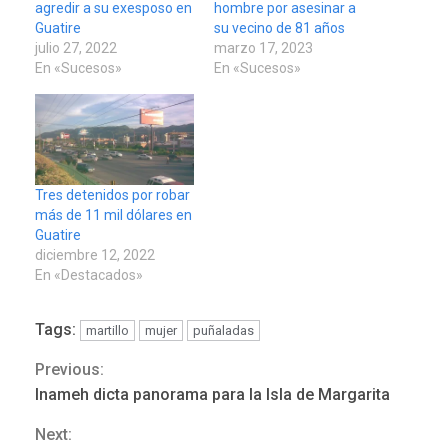
agredir a su exesposo en
hombre por asesinar a
Guatire
su vecino de 81 años
julio 27, 2022
marzo 17, 2023
En «Sucesos»
En «Sucesos»
Tres detenidos por robar
más de 11 mil dólares en
Guatire
diciembre 12, 2022
En «Destacados»
Tags:
martillo
mujer
puñaladas
DESTACADOS
NACIONALES
Previous:
Continue
ÚLTIMA HORA
Inameh dicta panorama para la Isla de Margarita
Gobierno nacional y
Reading
regional nos respaldaron
Next: