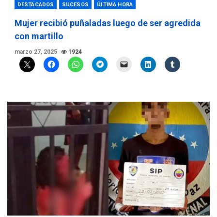
DESTACADOS
SUCESOS
ÚLTIMA HORA
Mujer recibió puñaladas luego de ser agredida
con martillo
marzo 27, 2025
1924