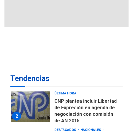
REGIONALES
ÚLTIMA HORA
Misión Milagro en Antolín
del Campo: Arrancó la
jornada de Cataratas 2026
7
REGIONALES
TITULARES
ÚLTIMA HORA
Concejo Municipal de
Mariño respalda a Cámara
de Comercio para reforma
1
Tendencias
de Ley de Puerto Libre
POLÍTICA
TITULARES
ÚLTIMA HORA
CNP plantea incluir Libertad
de Expresión en agenda de
negociación con comisión
2
de AN 2015
DESTACADOS
NACIONALES