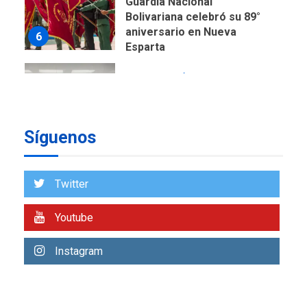
Guardia Nacional
Bolivariana celebró su 89°
aniversario en Nueva
6
Esparta
REGIONALES
ÚLTIMA HORA
Misión Milagro en Antolín
del Campo: Arrancó la
jornada de Cataratas 2026
7
Síguenos
REGIONALES
TITULARES
ÚLTIMA HORA
Twitter
Concejo Municipal de
Mariño respalda a Cámara
de Comercio para reforma
Youtube
1
de Ley de Puerto Libre
Instagram
POLÍTICA
TITULARES
ÚLTIMA HORA
CNP plantea incluir Libertad
de Expresión en agenda de