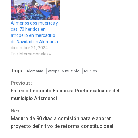
Al menos dos muertos y
casi 70 heridos en
atropello en mercadillo
de Navidad en Alemania
diciembre 21, 2024
En «Internacionales»
Tags:
Alemania
atropello multiple
Munich
Previous:
Continue
Falleció Leopoldo Espinoza Prieto exalcalde del
Reading
municipio Arismendi
Next:
Maduro da 90 días a comisión para elaborar
ÚLTIMA HORA
proyecto definitivo de reforma constitucional
Hutíes de Yemen dicen que
atacaron dos petroleros