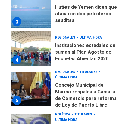
Hutíes de Yemen dicen que
atacaron dos petroleros
sauditas
3
REGIONALES
ÚLTIMA HORA
Instituciones estadales se
suman al Plan Agosto de
Escuelas Abiertas 2026
4
REGIONALES
TITULARES
ÚLTIMA HORA
Concejo Municipal de
Mariño respalda a Cámara
de Comercio para reforma
5
de Ley de Puerto Libre
POLÍTICA
TITULARES
ÚLTIMA HORA
CNP plantea incluir Libertad
de Expresión en agenda de