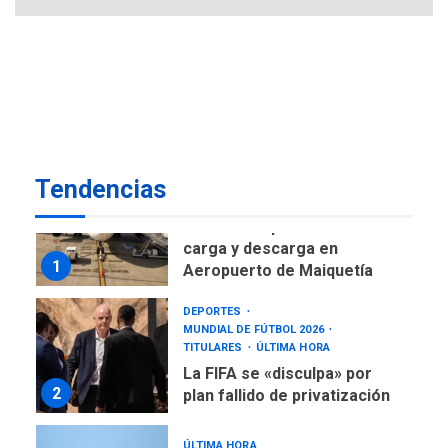
DESTACADOS
NACIONALES
ÚLTIMA HORA
Gobierno nacional y
regional nos respaldaron
desde el primer momento
7
tras terremotos del 24J
asegura Gustavo Duque
Tendencias
NACIONALES
TITULARES
ÚLTIMA HORA
Reanudan operaciones de
carga y descarga en
1
Aeropuerto de Maiquetía
DEPORTES
MUNDIAL DE FÚTBOL 2026
TITULARES
ÚLTIMA HORA
La FIFA se «disculpa» por
2
plan fallido de privatización
ÚLTIMA HORA