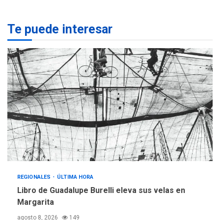
REGIONALES
ÚLTIMA HORA
Te puede interesar
Margarita será sede de
Programa “Cuidadores 360”
para aprender a atender
2
adultos mayores
REGIONALES
ÚLTIMA HORA
Mariño fortalece capacidad
operativa con flota
vehicular de 60 unidades
adquiridas en un año de
3
gestión
REGIONALES
ÚLTIMA HORA
Reparan hundimiento de la
«Juan Bautista Arismendi» a
REGIONALES
ÚLTIMA HORA
la altura de Macho Muerto
Libro de Guadalupe Burelli eleva sus velas en
4
Margarita
REGIONALES
TECNOLOGÍA
agosto 8, 2026
149
ÚLTIMA HORA