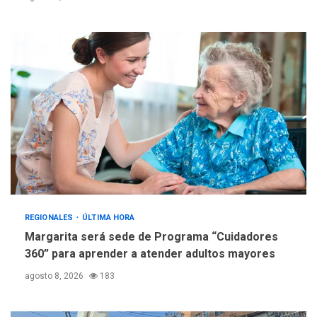
Fedecámaras NE y Unimar
trabajan en diplomado para
creación y manejo de
5
estadísticas de turismo
REGIONALES
ÚLTIMA HORA
Margarita será sede de Programa “Cuidadores
360” para aprender a atender adultos mayores
agosto 8, 2026
183