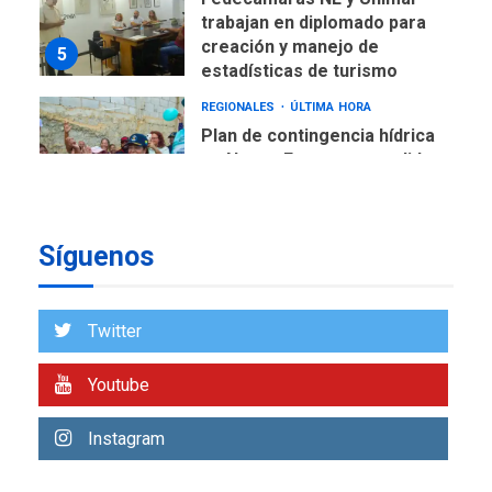
trabajan en diplomado para
creación y manejo de
5
estadísticas de turismo
REGIONALES
ÚLTIMA HORA
Plan de contingencia hídrica
en Nueva Esparta consolida
avances en territorio
6
insular
Síguenos
ECONOMÍA
TITULARES
ÚLTIMA HORA
Venezuela requiere
US$183.000 millones para
Twitter
7
alcanzar 3 millones de bdp
Youtube
REGIONALES
ÚLTIMA HORA
Libro de Guadalupe Burelli
Instagram
eleva sus velas en
Margarita
1