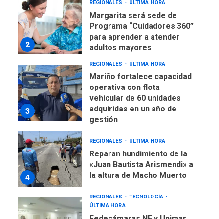
REGIONALES
ÚLTIMA HORA
Margarita será sede de
Programa “Cuidadores 360”
para aprender a atender
2
adultos mayores
REGIONALES
ÚLTIMA HORA
Mariño fortalece capacidad
operativa con flota
vehicular de 60 unidades
adquiridas en un año de
3
gestión
REGIONALES
ÚLTIMA HORA
Reparan hundimiento de la
«Juan Bautista Arismendi» a
la altura de Macho Muerto
4
REGIONALES
TECNOLOGÍA
ÚLTIMA HORA
Fedecámaras NE y Unimar