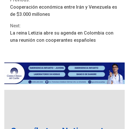
Continue
Cooperación económica entre Irán y Venezuela es
Reading
de $3.000 millones
Next:
REGIONALES
ÚLTIMA HORA
La reina Letizia abre su agenda en Colombia con
Mariño fortalece capacidad
una reunión con cooperantes españoles
operativa con flota
vehicular de 60 unidades
adquiridas en un año de
3
gestión
REGIONALES
ÚLTIMA HORA
Reparan hundimiento de la
«Juan Bautista Arismendi» a
la altura de Macho Muerto
4
REGIONALES
TECNOLOGÍA
ÚLTIMA HORA
Fedecámaras NE y Unimar
trabajan en diplomado para