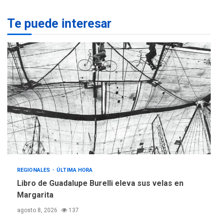
REGIONALES
ÚLTIMA HORA
Te puede interesar
Margarita será sede de
Programa “Cuidadores 360”
para aprender a atender
2
adultos mayores
REGIONALES
ÚLTIMA HORA
Mariño fortalece capacidad
operativa con flota
vehicular de 60 unidades
adquiridas en un año de
3
gestión
REGIONALES
ÚLTIMA HORA
Reparan hundimiento de la
«Juan Bautista Arismendi» a
REGIONALES
ÚLTIMA HORA
la altura de Macho Muerto
Libro de Guadalupe Burelli eleva sus velas en
4
Margarita
REGIONALES
TECNOLOGÍA
agosto 8, 2026
137
ÚLTIMA HORA