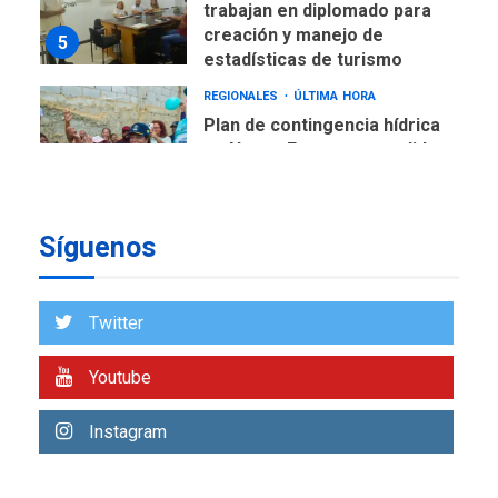
trabajan en diplomado para
creación y manejo de
5
estadísticas de turismo
REGIONALES
ÚLTIMA HORA
Plan de contingencia hídrica
en Nueva Esparta consolida
avances en territorio
6
insular
Síguenos
ECONOMÍA
TITULARES
ÚLTIMA HORA
Venezuela requiere
US$183.000 millones para
Twitter
7
alcanzar 3 millones de bdp
Youtube
REGIONALES
ÚLTIMA HORA
Libro de Guadalupe Burelli
Instagram
eleva sus velas en
Margarita
1