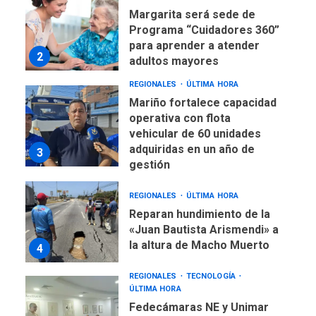
Margarita será sede de
Programa “Cuidadores 360”
para aprender a atender
2
adultos mayores
REGIONALES
ÚLTIMA HORA
Mariño fortalece capacidad
operativa con flota
vehicular de 60 unidades
adquiridas en un año de
3
gestión
REGIONALES
ÚLTIMA HORA
Reparan hundimiento de la
«Juan Bautista Arismendi» a
la altura de Macho Muerto
4
REGIONALES
TECNOLOGÍA
ÚLTIMA HORA
Fedecámaras NE y Unimar