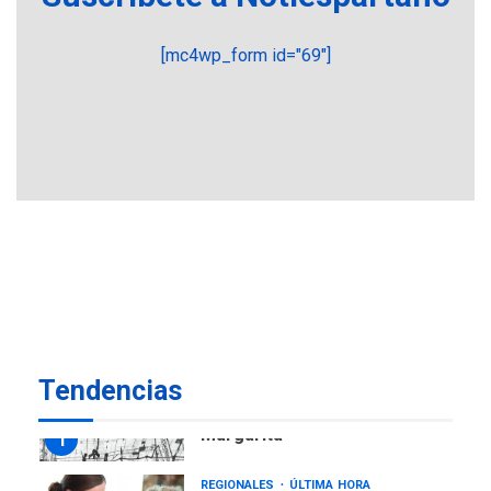
creación y manejo de
5
estadísticas de turismo
[mc4wp_form id="69"]
REGIONALES
ÚLTIMA HORA
Plan de contingencia hídrica
en Nueva Esparta consolida
avances en territorio
6
insular
ECONOMÍA
TITULARES
ÚLTIMA HORA
Venezuela requiere
US$183.000 millones para
7
alcanzar 3 millones de bdp
REGIONALES
ÚLTIMA HORA
Tendencias
Libro de Guadalupe Burelli
eleva sus velas en
Margarita
1
REGIONALES
ÚLTIMA HORA