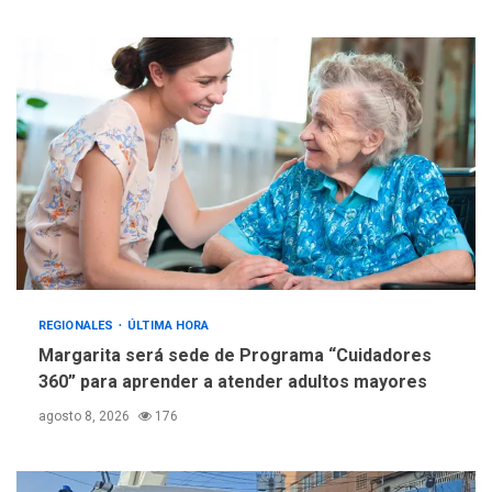
Fedecámaras NE y Unimar
trabajan en diplomado para
creación y manejo de
5
estadísticas de turismo
REGIONALES
ÚLTIMA HORA
Margarita será sede de Programa “Cuidadores
360” para aprender a atender adultos mayores
agosto 8, 2026
176