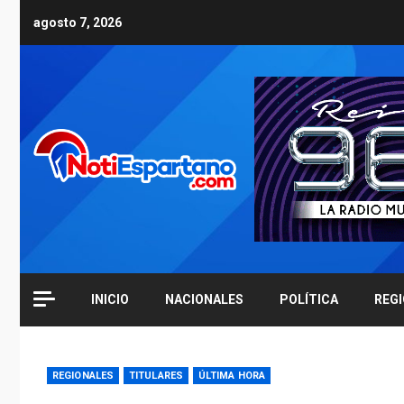
Skip
agosto 7, 2026
to
content
INICIO
NACIONALES
POLÍTICA
REG
REGIONALES
TITULARES
ÚLTIMA HORA