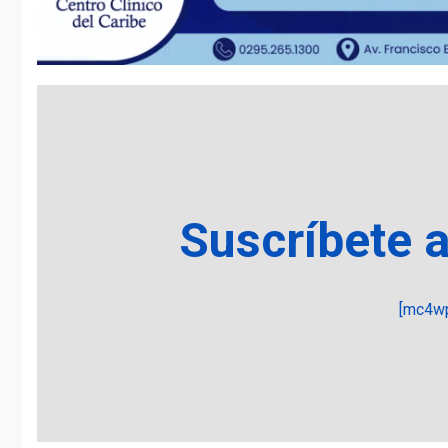
Suscríbete 
[mc4wp