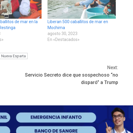
ballitos de mar en la
Liberan 500 caballitos de mar en
Restinga
Mochima
3
agosto 30, 2023
s»
En «Destacados»
Nueva Esparta
Next:
Servicio Secreto dice que sospechoso “no
disparó” a Trump