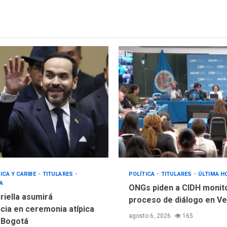
ICA Y CARIBE
TITULARES
POLÍTICA
TITULARES
ÚLTIMA H
A
ONGs piden a CIDH monit
riella asumirá
proceso de diálogo en V
cia en ceremonia atípica
agosto 6, 2026
165
 Bogotá