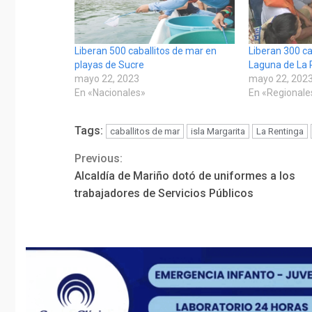
Liberan 500 caballitos de mar en
Liberan 300 ca
playas de Sucre
Laguna de La 
mayo 22, 2023
mayo 22, 202
En «Nacionales»
En «Regionale
Tags:
caballitos de mar
isla Margarita
La Rentinga
Previous:
Continue
Alcaldía de Mariño dotó de uniformes a los
Reading
trabajadores de Servicios Públicos