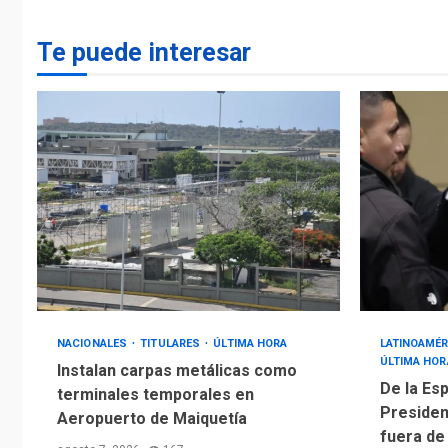
Te puede interesar
NACIONALES
TITULARES
ÚLTIMA HORA
LATINOAMÉR
ÚLTIMA HOR
Instalan carpas metálicas como
De la Esp
terminales temporales en
Presiden
Aeropuerto de Maiquetía
fuera de