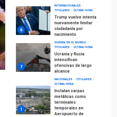
INTERNACIONALES
TITULARES
ÚLTIMA HORA
Trump vuelve intenta
nuevamente limitar
ciudadanía por
6
nacimiento
GUERRA EN EL MUNDO
TITULARES
ÚLTIMA HORA
Ucrania y Rusia
intensifican
ofensivas de largo
7
alcance
NACIONALES
TITULARES
ÚLTIMA HORA
Instalan carpas
metálicas como
terminales
temporales en
1
Aeropuerto de