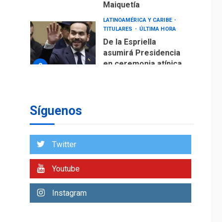
Maiquetía
LATINOAMÉRICA Y CARIBE
TITULARES
ÚLTIMA HORA
De la Espriella
asumirá Presidencia
en ceremonia atípica
2
fuera de Bogotá
POLÍTICA
TITULARES
ÚLTIMA HORA
Síguenos
ONGs piden a CIDH
monitorear proceso
de diálogo en
3
Twitter
Venezuela
POLÍTICA
TITULARES
Youtube
ÚLTIMA HORA
Gobierno y AN2015 en
Instagram
nueva mesa de
4
diálogo
INTERNACIONALES