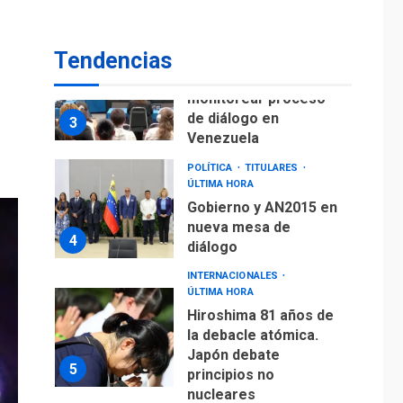
fuera de Bogotá
POLÍTICA
TITULARES
Tendencias
ÚLTIMA HORA
ONGs piden a CIDH
monitorear proceso
de diálogo en
3
Venezuela
POLÍTICA
TITULARES
ÚLTIMA HORA
Gobierno y AN2015 en
nueva mesa de
4
diálogo
INTERNACIONALES
ÚLTIMA HORA
Hiroshima 81 años de
la debacle atómica.
Japón debate
5
principios no
nucleares