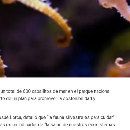
 un total de 600 caballitos de mar en el parque nacional
te de un plan para promover la sostenibilidad y
sué Lorca, detalló que “la fauna silvestre es para cuidar”.
ies es un indicador de “la salud de nuestros ecosistemas