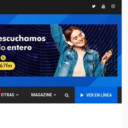
Twitter
Youtube
Instagr
GUERRA EN EL MUNDO
TITULARES
ÚLTIMA HORA
Ucrania y Rusia
intensifican
ofensivas de largo
7
alcance
NACIONALES
TITULARES
ÚLTIMA HORA
Instalan carpas
metálicas como
terminales
temporales en
1
Aeropuerto de
Maiquetía
OTRAS
MAGAZINE
VER EN LÍNEA
LATINOAMÉRICA Y CARIBE
TITULARES
ÚLTIMA HORA
De la Espriella
asumirá Presidencia
en ceremonia atípica
2