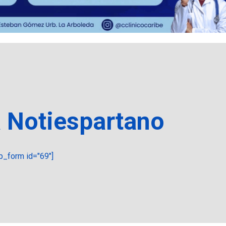
a Notiespartano
_form id="69"]