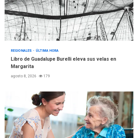
Fedecámaras NE y Unimar
trabajan en diplomado para
creación y manejo de
5
estadísticas de turismo
REGIONALES
ÚLTIMA HORA
Libro de Guadalupe Burelli eleva sus velas en
Margarita
agosto 8, 2026
179