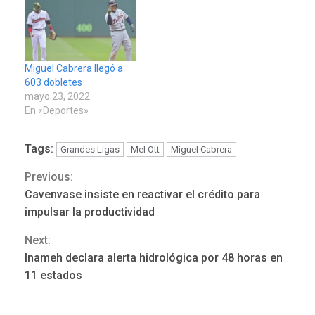
Miguel Cabrera llegó a
REGIONALES
ÚLTIMA HORA
603 dobletes
Mariño fortalece capacidad
mayo 23, 2022
operativa con flota
En «Deportes»
vehicular de 60 unidades
adquiridas en un año de
3
Tags:
Grandes Ligas
Mel Ott
Miguel Cabrera
gestión
Previous:
Continue
REGIONALES
ÚLTIMA HORA
Cavenvase insiste en reactivar el crédito para
Reparan hundimiento de la
Reading
impulsar la productividad
«Juan Bautista Arismendi» a
la altura de Macho Muerto
4
Next:
Inameh declara alerta hidrológica por 48 horas en
REGIONALES
TECNOLOGÍA
11 estados
ÚLTIMA HORA
Fedecámaras NE y Unimar
trabajan en diplomado para