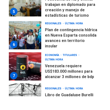
trabajan en diplomado para
creación y manejo de
5
estadísticas de turismo
REGIONALES
ÚLTIMA HORA
Plan de contingencia hídrica
en Nueva Esparta consolida
avances en territorio
6
insular
ECONOMÍA
TITULARES
ÚLTIMA HORA
Venezuela requiere
US$183.000 millones para
7
alcanzar 3 millones de bdp
REGIONALES
ÚLTIMA HORA
Libro de Guadalupe Burelli
eleva sus velas en
Margarita
1