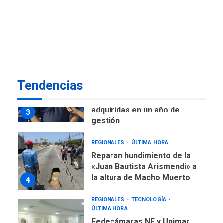
REGIONALES
ÚLTIMA HORA
Margarita será sede de
Programa “Cuidadores 360”
para aprender a atender
2
adultos mayores
REGIONALES
ÚLTIMA HORA
Mariño fortalece capacidad
Tendencias
operativa con flota
vehicular de 60 unidades
adquiridas en un año de
3
gestión
REGIONALES
ÚLTIMA HORA
Reparan hundimiento de la
«Juan Bautista Arismendi» a
la altura de Macho Muerto
4
REGIONALES
TECNOLOGÍA
ÚLTIMA HORA
Fedecámaras NE y Unimar