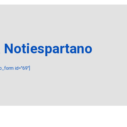
a Notiespartano
_form id="69"]