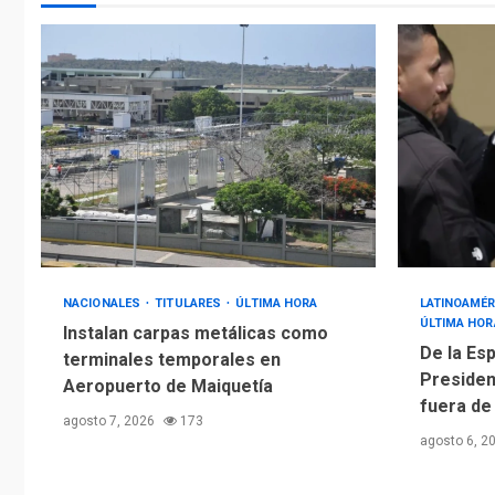
NACIONALES
TITULARES
ÚLTIMA HORA
LATINOAMÉR
ÚLTIMA HOR
Instalan carpas metálicas como
De la Esp
terminales temporales en
Presiden
Aeropuerto de Maiquetía
fuera de
agosto 7, 2026
173
agosto 6, 2