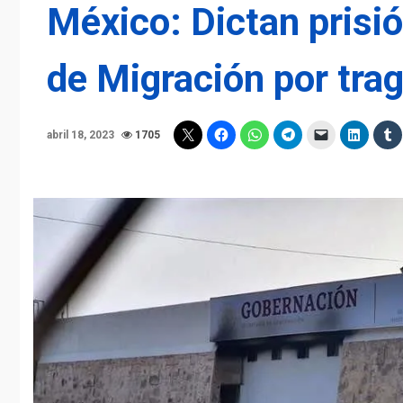
México: Dictan prisi
de Migración por tra
abril 18, 2023
1705