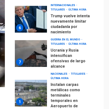
INTERNACIONALES
TITULARES
ÚLTIMA HORA
Trump vuelve intenta
nuevamente limitar
ciudadanía por
6
nacimiento
GUERRA EN EL MUNDO
TITULARES
ÚLTIMA HORA
Ucrania y Rusia
intensifican
ofensivas de largo
7
alcance
NACIONALES
TITULARES
ÚLTIMA HORA
Instalan carpas
metálicas como
terminales
temporales en
1
Aeropuerto de