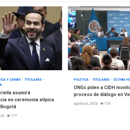
ICA Y CARIBE
TITULARES
POLÍTICA
TITULARES
ÚLTIMA H
A
ONGs piden a CIDH monit
riella asumirá
proceso de diálogo en V
cia en ceremonia atípica
agosto 6, 2026
170
 Bogotá
026
177