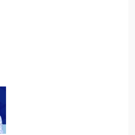
ÚLTIMA HORA
Hiroshima 81 años de
la debacle atómica.
Japón debate
5
principios no
nucleares