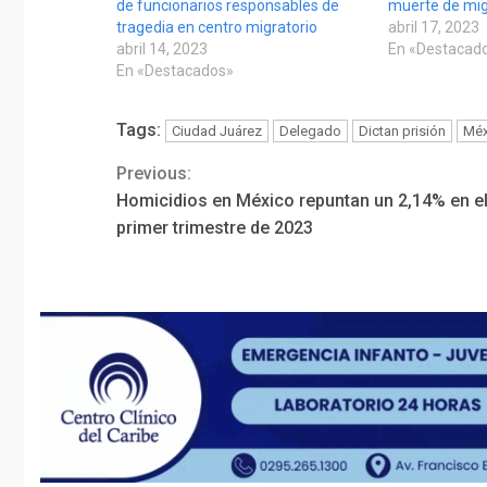
de funcionarios responsables de
muerte de mig
tragedia en centro migratorio
abril 17, 2023
abril 14, 2023
En «Destacad
En «Destacados»
Tags:
Ciudad Juárez
Delegado
Dictan prisión
Méx
Previous:
Continue
Homicidios en México repuntan un 2,14% en e
Reading
primer trimestre de 2023