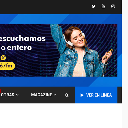
Twitter
Youtube
Instagr
GUERRA EN EL MUNDO
TITULARES
ÚLTIMA HORA
Ucrania y Rusia
intensifican
ofensivas de largo
7
alcance
NACIONALES
TITULARES
ÚLTIMA HORA
Instalan carpas
metálicas como
terminales
temporales en
1
Aeropuerto de
Maiquetía
OTRAS
MAGAZINE
VER EN LÍNEA
LATINOAMÉRICA Y CARIBE
TITULARES
ÚLTIMA HORA
De la Espriella
asumirá Presidencia
en ceremonia atípica
2