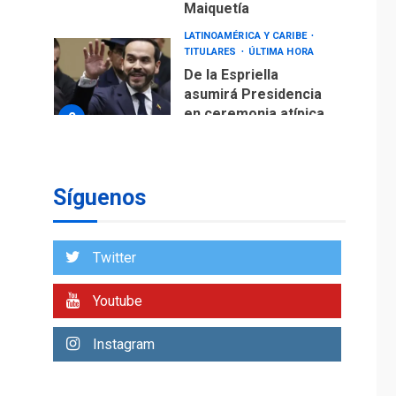
Maiquetía
LATINOAMÉRICA Y CARIBE
TITULARES
ÚLTIMA HORA
De la Espriella
asumirá Presidencia
en ceremonia atípica
2
fuera de Bogotá
POLÍTICA
TITULARES
ÚLTIMA HORA
Síguenos
ONGs piden a CIDH
monitorear proceso
de diálogo en
3
Twitter
Venezuela
POLÍTICA
TITULARES
Youtube
ÚLTIMA HORA
Gobierno y AN2015 en
Instagram
nueva mesa de
4
diálogo
INTERNACIONALES