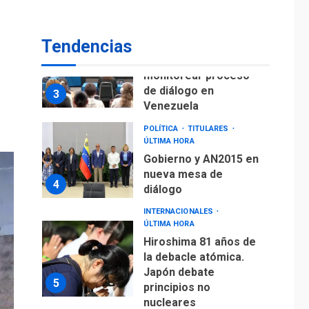
fuera de Bogotá
POLÍTICA
TITULARES
Tendencias
ÚLTIMA HORA
ONGs piden a CIDH
monitorear proceso
de diálogo en
3
Venezuela
POLÍTICA
TITULARES
ÚLTIMA HORA
Gobierno y AN2015 en
nueva mesa de
4
diálogo
INTERNACIONALES
ÚLTIMA HORA
Hiroshima 81 años de
la debacle atómica.
Japón debate
5
principios no
nucleares