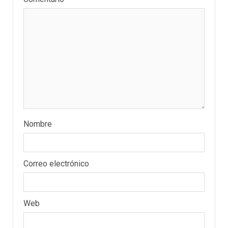
Nombre
REGIONALES
ÚLTIMA HORA
Correo electrónico
Funsone benefició a 46
personas con la entrega de
lentes correctivos
3
Web
REGIONALES
ÚLTIMA HORA