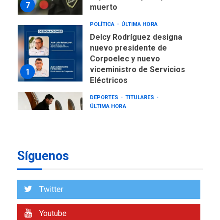
7
muerto
POLÍTICA
ÚLTIMA HORA
Delcy Rodríguez designa
nuevo presidente de
Corpoelec y nuevo
viceministro de Servicios
1
Eléctricos
DEPORTES
TITULARES
ÚLTIMA HORA
Lionel Messi llega a
Argentina para despedir a
2
su padre
Síguenos
REGIONALES
ÚLTIMA HORA
Funsone benefició a 46
personas con la entrega de
Twitter
lentes correctivos
3
Youtube
REGIONALES
ÚLTIMA HORA