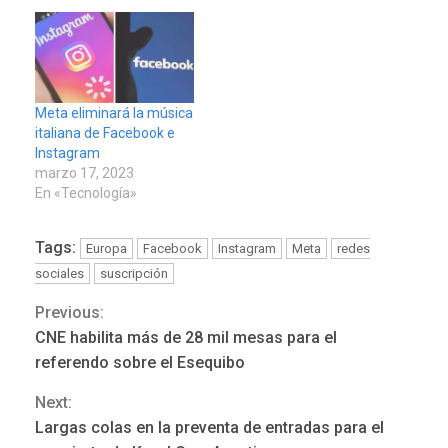
Meta eliminará la música
italiana de Facebook e
Instagram
marzo 17, 2023
En «Tecnología»
Tags:
Europa
Facebook
Instagram
Meta
redes
sociales
suscripción
Previous:
Continue
REGIONALES
ÚLTIMA HORA
CNE habilita más de 28 mil mesas para el
Funsone benefició a 46
Reading
referendo sobre el Esequibo
personas con la entrega de
lentes correctivos
3
Next:
Largas colas en la preventa de entradas para el
REGIONALES
ÚLTIMA HORA