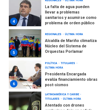
REGIONALES
ÚLTIMA HORA
La falta de agua pueden
llevar a problemas
sanitarios y asumirse como
4
problema de orden público
REGIONALES
ÚLTIMA HORA
Alcaldía de Mariño climatiza
Núcleo del Sistema de
Orquestas Porlamar
5
POLÍTICA
TITULARES
ÚLTIMA HORA
Presidenta Encargada
evalúa financiamiento obras
6
post-sismos
LATINOAMÉRICA Y CARIBE
TITULARES
ÚLTIMA HORA
Atentado con drones