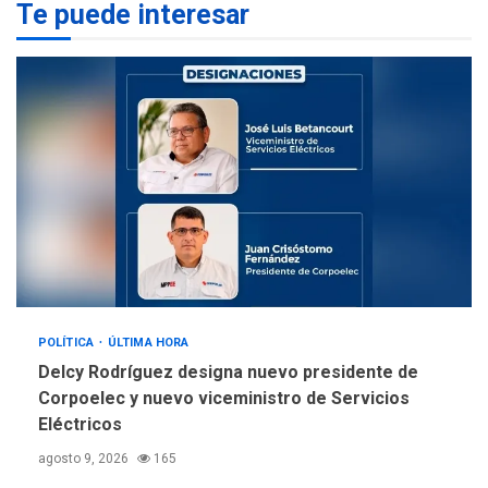
Te puede interesar
REGIONALES
ÚLTIMA HORA
La falta de agua pueden
llevar a problemas
sanitarios y asumirse como
4
problema de orden público
REGIONALES
ÚLTIMA HORA
Alcaldía de Mariño climatiza
Núcleo del Sistema de
Orquestas Porlamar
5
POLÍTICA
ÚLTIMA HORA
Delcy Rodríguez designa nuevo presidente de
Corpoelec y nuevo viceministro de Servicios
Eléctricos
agosto 9, 2026
165