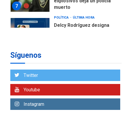
explosivos deja un policía
7
muerto
POLÍTICA
ÚLTIMA HORA
Delcy Rodríguez designa
nuevo presidente de
Corpoelec y nuevo
viceministro de Servicios
1
Eléctricos
Síguenos
DEPORTES
TITULARES
ÚLTIMA HORA
Lionel Messi llega a
Twitter
Argentina para despedir a
2
su padre
Youtube
REGIONALES
ÚLTIMA HORA
Instagram
Funsone benefició a 46
personas con la entrega de
lentes correctivos
3