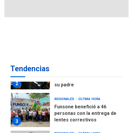
7
muerto
POLÍTICA
ÚLTIMA HORA
Delcy Rodríguez designa
nuevo presidente de
Corpoelec y nuevo
viceministro de Servicios
1
Eléctricos
DEPORTES
TITULARES
ÚLTIMA HORA
Tendencias
Lionel Messi llega a
Argentina para despedir a
2
su padre
REGIONALES
ÚLTIMA HORA
Funsone benefició a 46
personas con la entrega de
lentes correctivos
3