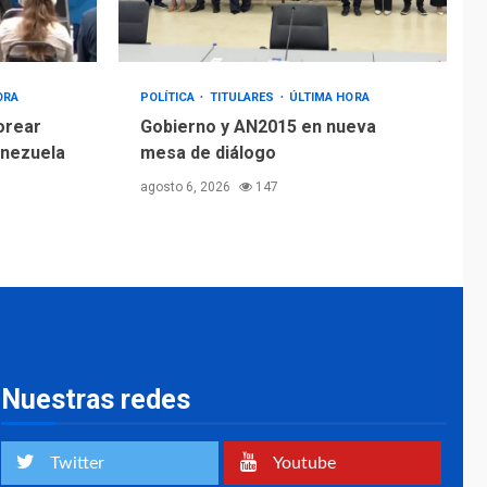
ORA
POLÍTICA
TITULARES
ÚLTIMA HORA
orear
Gobierno y AN2015 en nueva
enezuela
mesa de diálogo
agosto 6, 2026
147
Nuestras redes
Twitter
Youtube