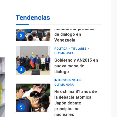
fuera de Bogotá
POLÍTICA
TITULARES
Tendencias
ÚLTIMA HORA
ONGs piden a CIDH
monitorear proceso
de diálogo en
3
Venezuela
POLÍTICA
TITULARES
ÚLTIMA HORA
Gobierno y AN2015 en
nueva mesa de
4
diálogo
INTERNACIONALES
ÚLTIMA HORA
Hiroshima 81 años de
la debacle atómica.
Japón debate
5
principios no
nucleares