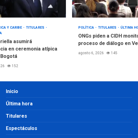
ICA Y CARIBE
TITULARES
POLÍTICA
TITULARES
ÚLTIMA H
A
ONGs piden a CIDH monit
riella asumirá
proceso de diálogo en V
cia en ceremonia atípica
agosto 6, 2026
145
 Bogotá
026
152
Inicio
Última hora
Titulares
Espectáculos