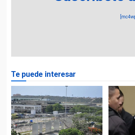
[mc4wp
Te puede interesar