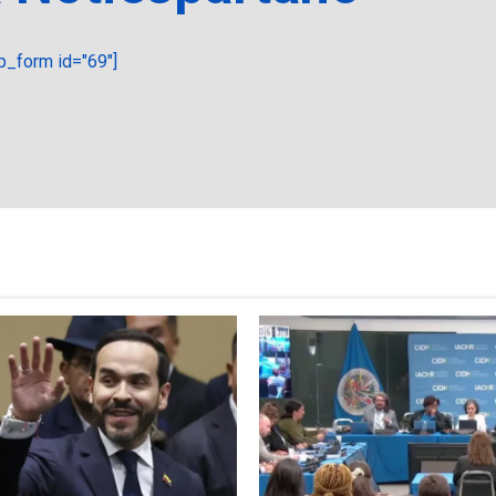
_form id="69"]