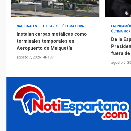
NACIONALES
TITULARES
ÚLTIMA HORA
LATINOAMÉR
ÚLTIMA HOR
Instalan carpas metálicas como
De la Esp
terminales temporales en
Presiden
Aeropuerto de Maiquetía
fuera de
agosto 7, 2026
137
agosto 6, 2