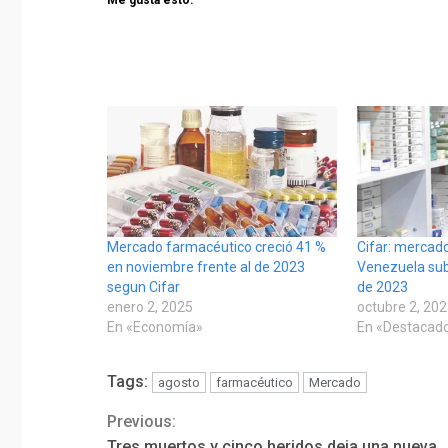
Mercado farmacéutico creció 41 %
Cifar: mercad
en noviembre frente al de 2023
Venezuela sub
segun Cifar
de 2023
enero 2, 2025
octubre 2, 20
En «Economía»
En «Destacad
Tags:
agosto
farmacéutico
Mercado
Previous:
Continue
Tres muertos y cinco heridos deja una nueva