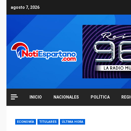
Skip
agosto 7, 2026
to
content
INICIO
NACIONALES
POLÍTICA
REG
ECONOMÍA
TITULARES
ÚLTIMA HORA