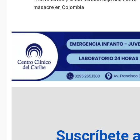
Reading
masacre en Colombia
Suscríbete 