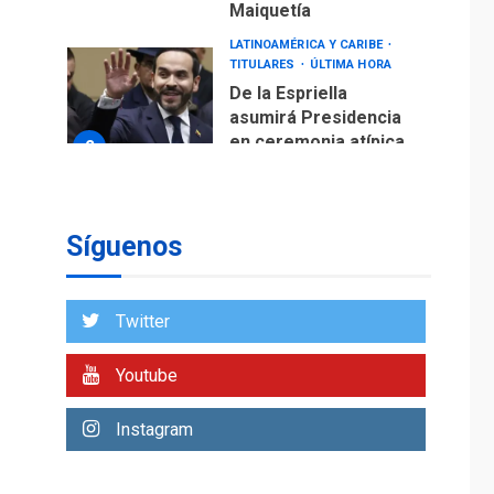
Maiquetía
LATINOAMÉRICA Y CARIBE
TITULARES
ÚLTIMA HORA
De la Espriella
asumirá Presidencia
en ceremonia atípica
2
fuera de Bogotá
POLÍTICA
TITULARES
ÚLTIMA HORA
Síguenos
ONGs piden a CIDH
monitorear proceso
de diálogo en
3
Twitter
Venezuela
POLÍTICA
TITULARES
Youtube
ÚLTIMA HORA
Gobierno y AN2015 en
Instagram
nueva mesa de
4
diálogo
INTERNACIONALES