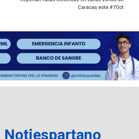
Caracas este #7Oct
a Notiespartano