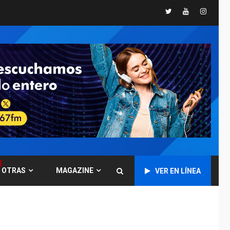
Twitter
Youtube
Instagr
GUERRA EN EL MUNDO
TITULARES
ÚLTIMA HORA
Ucrania y Rusia
intensifican
ofensivas de largo
7
alcance
NACIONALES
TITULARES
ÚLTIMA HORA
Instalan carpas
metálicas como
terminales
temporales en
1
Aeropuerto de
Maiquetía
OTRAS
MAGAZINE
VER EN LÍNEA
LATINOAMÉRICA Y CARIBE
TITULARES
ÚLTIMA HORA
De la Espriella
asumirá Presidencia
en ceremonia atípica
2