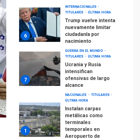
INTERNACIONALES
TITULARES
ÚLTIMA HORA
Trump vuelve intenta
nuevamente limitar
ciudadanía por
6
nacimiento
GUERRA EN EL MUNDO
TITULARES
ÚLTIMA HORA
Ucrania y Rusia
intensifican
ofensivas de largo
7
alcance
NACIONALES
TITULARES
ÚLTIMA HORA
Instalan carpas
metálicas como
terminales
temporales en
1
Aeropuerto de