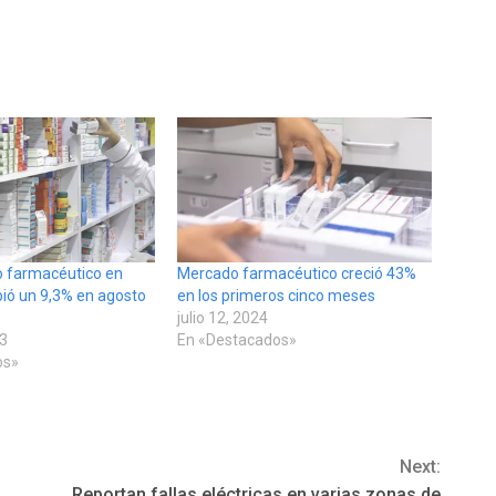
o farmacéutico en
Mercado farmacéutico creció 43%
ió un 9,3% en agosto
en los primeros cinco meses
julio 12, 2024
23
En «Destacados»
os»
Next:
Reportan fallas eléctricas en varias zonas de