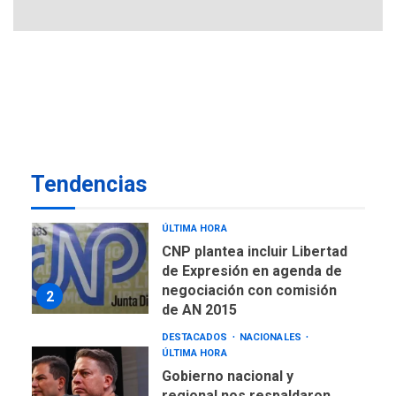
Misión Milagro en Antolín
del Campo: Arrancó la
jornada de Cataratas 2026
7
REGIONALES
TITULARES
ÚLTIMA HORA
Concejo Municipal de
Mariño respalda a Cámara
de Comercio para reforma
1
Tendencias
de Ley de Puerto Libre
POLÍTICA
TITULARES
ÚLTIMA HORA
CNP plantea incluir Libertad
de Expresión en agenda de
negociación con comisión
2
de AN 2015
DESTACADOS
NACIONALES
ÚLTIMA HORA
Gobierno nacional y
regional nos respaldaron