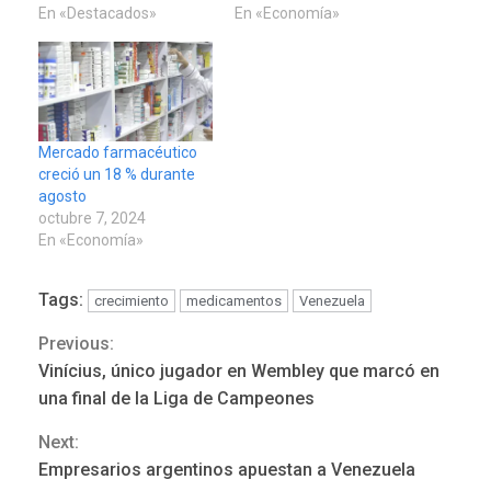
En «Destacados»
En «Economía»
Mercado farmacéutico
creció un 18 % durante
agosto
octubre 7, 2024
En «Economía»
Tags:
crecimiento
medicamentos
Venezuela
DESTACADOS
NACIONALES
Previous:
Continue
ÚLTIMA HORA
Vinícius, único jugador en Wembley que marcó en
Gobierno nacional y
Reading
una final de la Liga de Campeones
regional nos respaldaron
desde el primer momento
Next:
3
tras terremotos del 24J
Empresarios argentinos apuestan a Venezuela
asegura Gustavo Duque