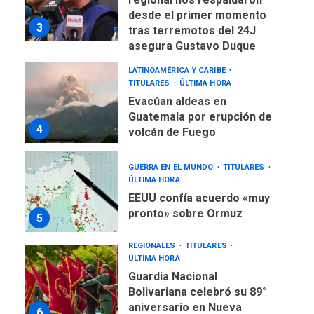
desde el primer momento
3
tras terremotos del 24J
asegura Gustavo Duque
LATINOAMÉRICA Y CARIBE
TITULARES
ÚLTIMA HORA
Evacúan aldeas en
Guatemala por erupción de
4
volcán de Fuego
GUERRA EN EL MUNDO
TITULARES
ÚLTIMA HORA
EEUU confía acuerdo «muy
pronto» sobre Ormuz
5
REGIONALES
TITULARES
ÚLTIMA HORA
Guardia Nacional
Bolivariana celebró su 89°
aniversario en Nueva
6