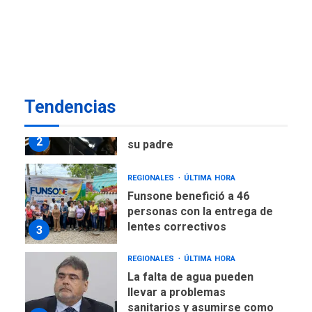
Eléctricos
DEPORTES
TITULARES
ÚLTIMA HORA
Lionel Messi llega a
Argentina para despedir a
2
su padre
Tendencias
REGIONALES
ÚLTIMA HORA
Funsone benefició a 46
personas con la entrega de
lentes correctivos
3
REGIONALES
ÚLTIMA HORA
La falta de agua pueden
llevar a problemas
sanitarios y asumirse como
4
problema de orden público
REGIONALES
ÚLTIMA HORA