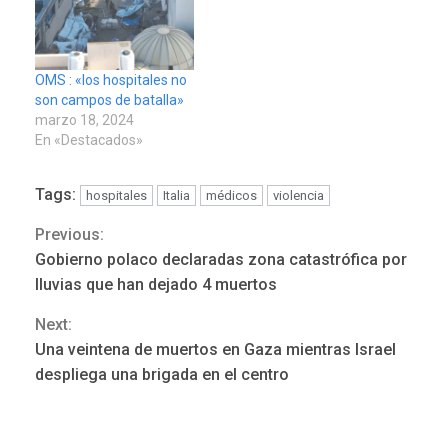
OMS : «los hospitales no
son campos de batalla»
marzo 18, 2024
En «Destacados»
REGIONALES
ÚLTIMA HORA
Funsone benefició a 46
Tags:
hospitales
Italia
médicos
violencia
personas con la entrega de
lentes correctivos
Previous:
Continue
3
Gobierno polaco declaradas zona catastrófica por
Reading
REGIONALES
ÚLTIMA HORA
lluvias que han dejado 4 muertos
La falta de agua pueden
Next:
llevar a problemas
sanitarios y asumirse como
Una veintena de muertos en Gaza mientras Israel
4
problema de orden público
despliega una brigada en el centro
REGIONALES
ÚLTIMA HORA
Alcaldía de Mariño climatiza