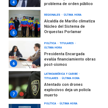
Alcaldía de Mariño climatiza
Núcleo del Sistema de
Orquestas Porlamar
5
POLÍTICA
TITULARES
ÚLTIMA HORA
Presidenta Encargada
evalúa financiamiento obras
6
post-sismos
LATINOAMÉRICA Y CARIBE
TITULARES
ÚLTIMA HORA
Atentado con drones
explosivos deja un policía
7
muerto
POLÍTICA
ÚLTIMA HORA
Delcy Rodríguez designa
nuevo presidente de
Corpoelec y nuevo
viceministro de Servicios
1