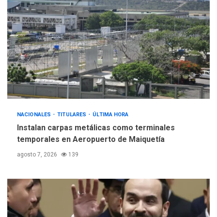
Hiroshima 81 años de la
debacle atómica. Japón
debate principios no
5
nucleares
NACIONALES
TITULARES
ÚLTIMA HORA
Instalan carpas metálicas como terminales
temporales en Aeropuerto de Maiquetía
agosto 7, 2026
139