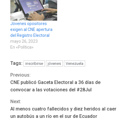
Jóvenes opositores
exigen al CNE apertura
del Registro Electoral
mayo 26, 2023
En «Política»
POLÍTICA
TITULARES
ÚLTIMA HORA
ONGs piden a CIDH
Tags:
inscribirse
jóvenes
Venezuela
monitorear proceso de
3
diálogo en Venezuela
Previous:
Continue
CNE publicó Gaceta Electoral a 36 días de
Reading
POLÍTICA
TITULARES
convocar a las votaciones del #28Jul
ÚLTIMA HORA
Next:
Gobierno y AN2015 en
nueva mesa de diálogo
Al menos cuatro fallecidos y diez heridos al caer
4
un autobús a un río en el sur de Ecuador
INTERNACIONALES
ÚLTIMA HORA
Hiroshima 81 años de la