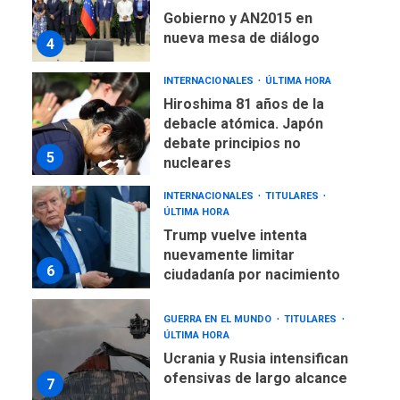
debacle atómica. Japón
debate principios no
5
nucleares
INTERNACIONALES
TITULARES
ÚLTIMA HORA
Trump vuelve intenta
nuevamente limitar
6
ciudadanía por nacimiento
GUERRA EN EL MUNDO
TITULARES
ÚLTIMA HORA
Ucrania y Rusia intensifican
ofensivas de largo alcance
7
NACIONALES
TITULARES
ÚLTIMA HORA
Instalan carpas metálicas
como terminales
temporales en Aeropuerto
1