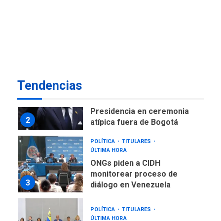
de Maiquetía
LATINOAMÉRICA Y CARIBE
TITULARES
ÚLTIMA HORA
De la Espriella asumirá
Presidencia en ceremonia
2
atípica fuera de Bogotá
Tendencias
POLÍTICA
TITULARES
ÚLTIMA HORA
ONGs piden a CIDH
monitorear proceso de
3
diálogo en Venezuela
POLÍTICA
TITULARES
ÚLTIMA HORA
Gobierno y AN2015 en
nueva mesa de diálogo
4
INTERNACIONALES
ÚLTIMA HORA
Hiroshima 81 años de la