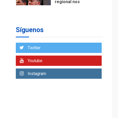
regional nos
respaldaron desde el
primer momento tras
7
terremotos del 24J
asegura Gustavo
Síguenos
Duque
NACIONALES
TITULARES
ÚLTIMA HORA
Twitter
Reanudan
operaciones de carga
Youtube
y descarga en
1
Aeropuerto de
Instagram
Maiquetía
DEPORTES
MUNDIAL DE FÚTBOL 2026
TITULARES
ÚLTIMA HORA
La FIFA se «disculpa»
por plan fallido de
2
privatización
ÚLTIMA HORA