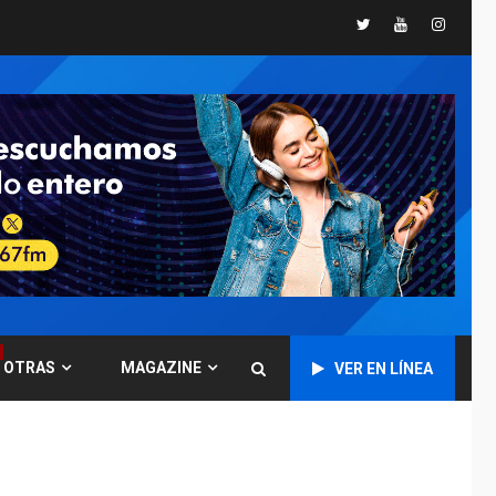
Twitter
Youtube
Instagr
POLÍTICA
TITULARES
ÚLTIMA HORA
CNP plantea incluir
Libertad de Expresión
en agenda de
6
negociación con
comisión de AN 2015
DESTACADOS
NACIONALES
ÚLTIMA HORA
Gobierno nacional y
regional nos
respaldaron desde el
primer momento tras
7
terremotos del 24J
OTRAS
MAGAZINE
VER EN LÍNEA
asegura Gustavo
Duque
NACIONALES
TITULARES
ÚLTIMA HORA
Reanudan