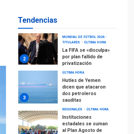
operaciones de carga
y descarga en
1
Aeropuerto de
Tendencias
Maiquetía
DEPORTES
MUNDIAL DE FÚTBOL 2026
TITULARES
ÚLTIMA HORA
La FIFA se «disculpa»
por plan fallido de
2
privatización
ÚLTIMA HORA
Hutíes de Yemen
dicen que atacaron
dos petroleros
3
sauditas
REGIONALES
ÚLTIMA HORA
Instituciones
estadales se suman
al Plan Agosto de