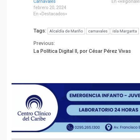
Carnavales
En «Regionale
febrero 20, 2024
En «Destacados»
Tags:
Alcaldía de Mariño
carnavales
isla Margarita
Previous:
Continue
La Política Digital II, por César Pérez Vivas
Reading