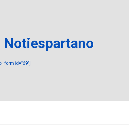
a Notiespartano
_form id="69"]