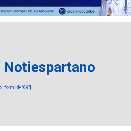
a Notiespartano
_form id="69"]