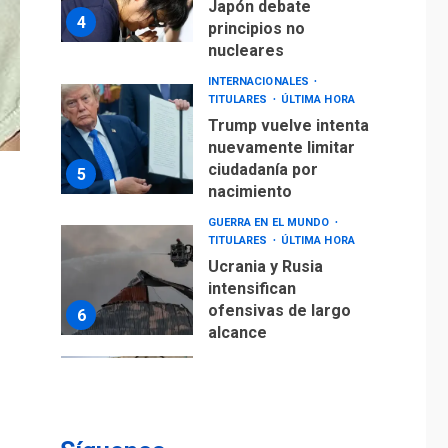
Japón debate
4
principios no
nucleares
INTERNACIONALES
TITULARES
ÚLTIMA HORA
Trump vuelve intenta
nuevamente limitar
ciudadanía por
5
nacimiento
GUERRA EN EL MUNDO
TITULARES
ÚLTIMA HORA
Ucrania y Rusia
intensifican
ofensivas de largo
6
alcance
LATINOAMÉRICA Y CARIBE
TITULARES
ÚLTIMA HORA
EEUU sanciona a ocho
militares y cinco
7