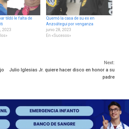
r tildó le falta de
Quemó la casa de su ex en
ti
Anzoátegui por venganza
, 2023
junio 28, 2023
los»
En «Sucesos»
Next:
jo
Julio Iglesias Jr. quiere hacer disco en honor a su
padre