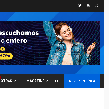
INTERNACIONALES
Twitter
Youtube
Instagr
TITULARES
ÚLTIMA HORA
Trump vuelve intenta
nuevamente limitar
ciudadanía por
5
nacimiento
GUERRA EN EL MUNDO
TITULARES
ÚLTIMA HORA
Ucrania y Rusia
intensifican
ofensivas de largo
6
alcance
LATINOAMÉRICA Y CARIBE
TITULARES
ÚLTIMA HORA
OTRAS
MAGAZINE
EEUU sanciona a ocho
VER EN LÍNEA
militares y cinco
7
entidades cubanas
LATINOAMÉRICA Y CARIBE
TITULARES
ÚLTIMA HORA