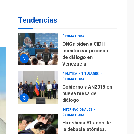
De la Espriella
asumirá Presidencia
en ceremonia atípica
1
Tendencias
fuera de Bogotá
POLÍTICA
TITULARES
ÚLTIMA HORA
ONGs piden a CIDH
monitorear proceso
de diálogo en
2
Venezuela
POLÍTICA
TITULARES
ÚLTIMA HORA
Gobierno y AN2015 en
nueva mesa de
3
diálogo
INTERNACIONALES
ÚLTIMA HORA
Hiroshima 81 años de
la debacle atómica.