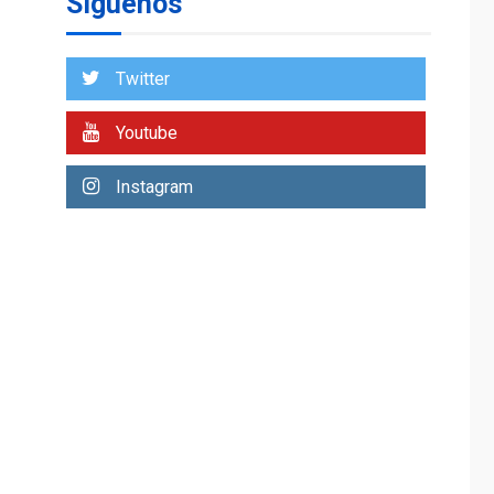
Síguenos
entidades cubanas
LATINOAMÉRICA Y CARIBE
TITULARES
ÚLTIMA HORA
Twitter
De la Espriella
asumirá Presidencia
Youtube
en ceremonia atípica
1
fuera de Bogotá
Instagram
POLÍTICA
TITULARES
ÚLTIMA HORA
ONGs piden a CIDH
monitorear proceso
de diálogo en
2
Venezuela
POLÍTICA
TITULARES
ÚLTIMA HORA
Gobierno y AN2015 en
nueva mesa de
3
diálogo
INTERNACIONALES