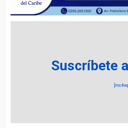
Suscríbete 
[mc4wp