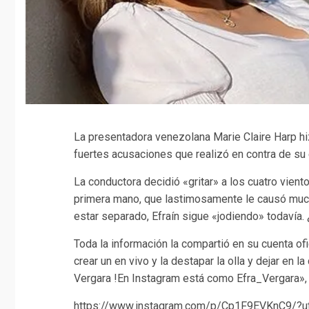
La presentadora venezolana Marie Claire Harp hiz
fuertes acusaciones que realizó en contra de su 
La conductora decidió «gritar» a los cuatro vien
primera mano, que lastimosamente le causó muc
estar separado, Efraín sigue «jodiendo» todavía. 
Toda la información la compartió en su cuenta ofi
crear un en vivo y la destapar la olla y dejar en l
Vergara !En Instagram está como Efra_Vergara»,
https://www.instagram.com/p/Cp1F9EVKnC9/?u