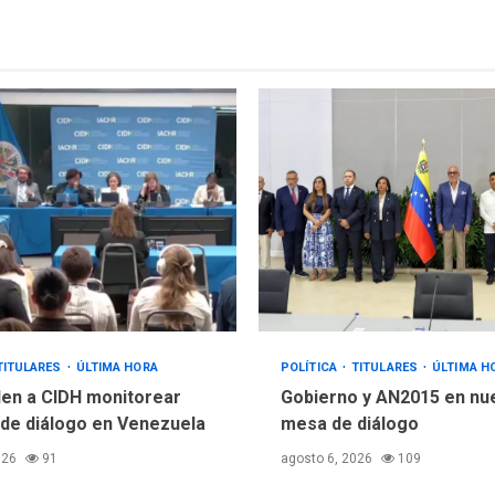
TITULARES
ÚLTIMA HORA
POLÍTICA
TITULARES
ÚLTIMA H
en a CIDH monitorear
Gobierno y AN2015 en nu
de diálogo en Venezuela
mesa de diálogo
026
91
agosto 6, 2026
109