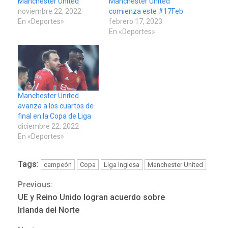
Manchester United
Manchester United
noviembre 22, 2022
comienza este #17Feb
En «Deportes»
febrero 17, 2023
En «Deportes»
Manchester United
avanza a los cuartos de
final en la Copa de Liga
diciembre 22, 2022
En «Deportes»
Tags:
campeón
Copa
Liga Inglesa
Manchester United
Previous:
Continue
UE y Reino Unido logran acuerdo sobre
LATINOAMÉRICA Y CARIBE
Reading
TITULARES
ÚLTIMA HORA
Irlanda del Norte
Evacúan aldeas en