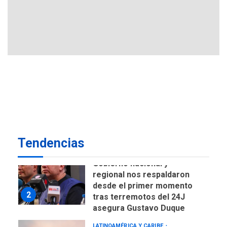
NACIONALES
ÚLTIMA HORA
Equipo rectoral de
Transformación
Universitaria cambió
7
historia electoral de la ULA
POLÍTICA
TITULARES
ÚLTIMA HORA
CNP plantea incluir Libertad
de Expresión en agenda de
negociación con comisión
1
de AN 2015
Tendencias
DESTACADOS
NACIONALES
ÚLTIMA HORA
Gobierno nacional y
regional nos respaldaron
desde el primer momento
2
tras terremotos del 24J
asegura Gustavo Duque
LATINOAMÉRICA Y CARIBE