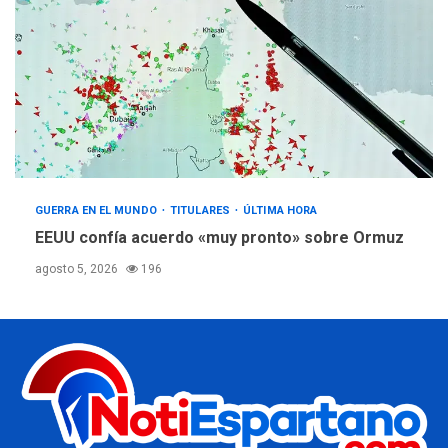
GUERRA EN EL MUNDO
TITULARES
ÚLTIMA HORA
EEUU confía acuerdo «muy pronto» sobre Ormuz
agosto 5, 2026
196