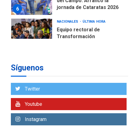
del Campo: Arrancó la
jornada de Cataratas 2026
6
NACIONALES
ÚLTIMA HORA
Equipo rectoral de
Transformación
Universitaria cambió
7
historia electoral de la ULA
POLÍTICA
TITULARES
Síguenos
ÚLTIMA HORA
CNP plantea incluir Libertad
de Expresión en agenda de
negociación con comisión
Twitter
1
de AN 2015
Youtube
DESTACADOS
NACIONALES
ÚLTIMA HORA
Gobierno nacional y
Instagram
regional nos respaldaron
desde el primer momento
2
tras terremotos del 24J