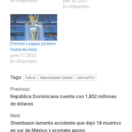
En «Deportes»
julio 20, 2023
En «Deportes»
Premier League ya tiene
fecha de inicio
junio 17, 2022
En «Deportes»
Tags:
futbol
Manchester United
old traffor
Previous:
Continue
República Dominicana cuenta con 1,852 millones
POLÍTICA
TITULARES
Reading
ÚLTIMA HORA
de dólares
ONGs piden a CIDH
Next:
monitorear proceso de
3
diálogo en Venezuela
Sheinbaum lamenta accidente que dejó 18 muertos
en sur de México y promete apoyo