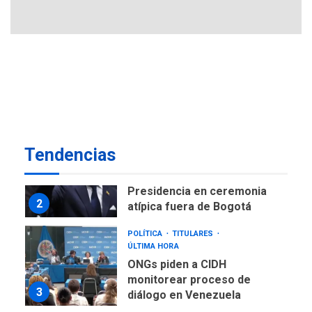
ofensivas de largo alcance
7
NACIONALES
TITULARES
ÚLTIMA HORA
Instalan carpas metálicas
como terminales
temporales en Aeropuerto
1
de Maiquetía
LATINOAMÉRICA Y CARIBE
Tendencias
TITULARES
ÚLTIMA HORA
De la Espriella asumirá
Presidencia en ceremonia
2
atípica fuera de Bogotá
POLÍTICA
TITULARES
ÚLTIMA HORA
ONGs piden a CIDH
monitorear proceso de
3
diálogo en Venezuela