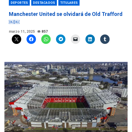
DEPORTES
DESTACADOS
TITULARES
Manchester United se olvidará de Old Trafford
￼￼
marzo 11, 2025
857