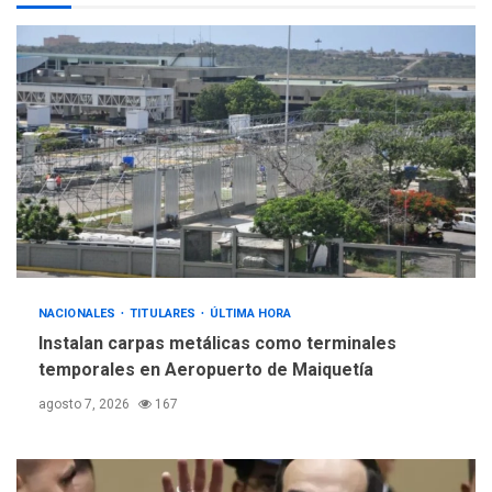
POLÍTICA
TITULARES
ÚLTIMA HORA
Gobierno y AN2015 en
nueva mesa de diálogo
4
INTERNACIONALES
ÚLTIMA HORA
Hiroshima 81 años de la
debacle atómica. Japón
debate principios no
5
nucleares
NACIONALES
TITULARES
ÚLTIMA HORA
Instalan carpas metálicas como terminales
temporales en Aeropuerto de Maiquetía
agosto 7, 2026
167