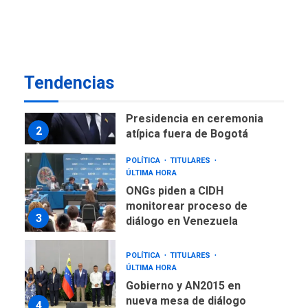
Instalan carpas metálicas
como terminales
temporales en Aeropuerto
1
de Maiquetía
LATINOAMÉRICA Y CARIBE
Tendencias
TITULARES
ÚLTIMA HORA
De la Espriella asumirá
Presidencia en ceremonia
2
atípica fuera de Bogotá
POLÍTICA
TITULARES
ÚLTIMA HORA
ONGs piden a CIDH
monitorear proceso de
3
diálogo en Venezuela
POLÍTICA
TITULARES
ÚLTIMA HORA
Gobierno y AN2015 en
nueva mesa de diálogo
4