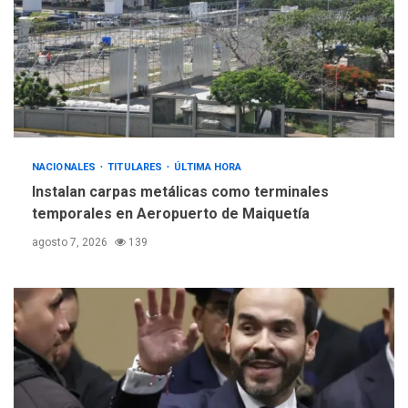
4
INTERNACIONALES
ÚLTIMA HORA
Hiroshima 81 años de la
debacle atómica. Japón
debate principios no
5
nucleares
NACIONALES
TITULARES
ÚLTIMA HORA
Instalan carpas metálicas como terminales
temporales en Aeropuerto de Maiquetía
agosto 7, 2026
139