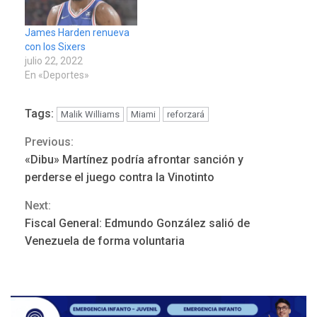
James Harden renueva
con los Sixers
julio 22, 2022
En «Deportes»
Tags:
Malik Williams
Miami
reforzará
Previous:
Continue
«Dibu» Martínez podría afrontar sanción y
POLÍTICA
TITULARES
Reading
ÚLTIMA HORA
perderse el juego contra la Vinotinto
ONGs piden a CIDH
Next:
monitorear proceso de
3
diálogo en Venezuela
Fiscal General: Edmundo González salió de
Venezuela de forma voluntaria
POLÍTICA
TITULARES
ÚLTIMA HORA
Gobierno y AN2015 en
nueva mesa de diálogo
4