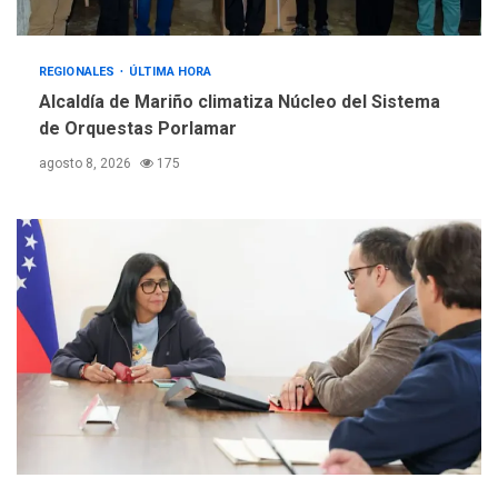
eleva sus velas en
Margarita
4
REGIONALES
ÚLTIMA HORA
REGIONALES
ÚLTIMA HORA
Alcaldía de Mariño climatiza Núcleo del Sistema
Margarita será sede de
de Orquestas Porlamar
Programa “Cuidadores 360”
agosto 8, 2026
175
para aprender a atender
5
adultos mayores