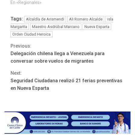
En «Regionales»
Tags:
Alcaldía de Arismendi
Ali Romero Alcalde
isla
Margarita
Maestro Asdrúbal Marcano
Nueva Esparta
Orden Ciudad Heroica
Previous:
Continue
Delegación chilena llega a Venezuela para
Reading
conversar sobre vuelos de migrantes
Next:
LATINOAMÉRICA Y CARIBE
Seguridad Ciudadana realizó 21 ferias preventivas
TITULARES
ÚLTIMA HORA
en Nueva Esparta
Atentado con drones
explosivos deja un policía
3
muerto
REGIONALES
ÚLTIMA HORA
Libro de Guadalupe Burelli
eleva sus velas en