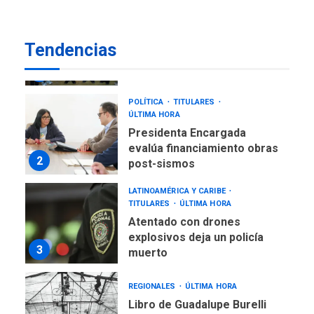
REGIONALES
ÚLTIMA HORA
Alcaldía de Mariño climatiza
Tendencias
Núcleo del Sistema de
Orquestas Porlamar
1
POLÍTICA
TITULARES
ÚLTIMA HORA
Presidenta Encargada
evalúa financiamiento obras
2
post-sismos
LATINOAMÉRICA Y CARIBE
TITULARES
ÚLTIMA HORA
Atentado con drones
explosivos deja un policía
3
muerto
REGIONALES
ÚLTIMA HORA
Libro de Guadalupe Burelli