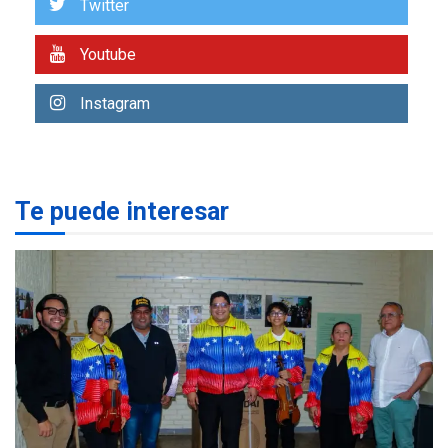
Twitter
REGIONALES
ÚLTIMA HORA
Youtube
Alcaldía de Mariño climatiza
Núcleo del Sistema de
Instagram
Orquestas Porlamar
1
POLÍTICA
TITULARES
ÚLTIMA HORA
Presidenta Encargada
Te puede interesar
evalúa financiamiento obras
2
post-sismos
LATINOAMÉRICA Y CARIBE
TITULARES
ÚLTIMA HORA
Atentado con drones
explosivos deja un policía
3
muerto
REGIONALES
ÚLTIMA HORA
Libro de Guadalupe Burelli