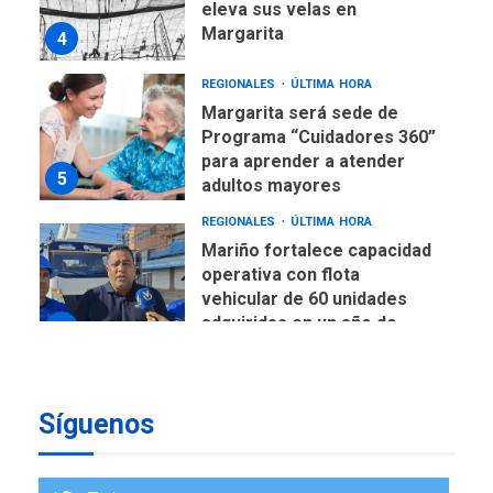
eleva sus velas en
Margarita
4
REGIONALES
ÚLTIMA HORA
Margarita será sede de
Programa “Cuidadores 360”
para aprender a atender
5
adultos mayores
REGIONALES
ÚLTIMA HORA
Mariño fortalece capacidad
operativa con flota
vehicular de 60 unidades
adquiridas en un año de
6
gestión
REGIONALES
ÚLTIMA HORA
Síguenos
Reparan hundimiento de la
«Juan Bautista Arismendi» a
la altura de Macho Muerto
7