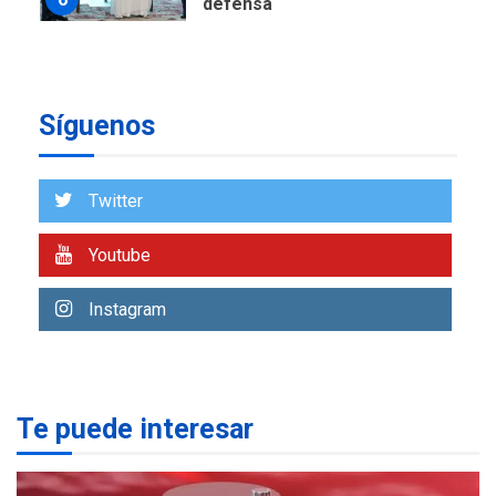
De la Espriella jura como
nuevo presidente de
7
Colombia
ECONOMÍA
TITULARES
Síguenos
ÚLTIMA HORA
Venezuela requiere
US$183.000 millones para
1
alcanzar 3 millones de bdp
Twitter
ECONOMÍA
ÚLTIMA HORA
Youtube
Puerto de La Guaira
operativo y sin paralizarse
Instagram
nacionalización de
2
mercancías
NACIONALES
TITULARES
ÚLTIMA HORA
Te puede interesar
Dólar cierra la semana en
756,71 bolívares
3