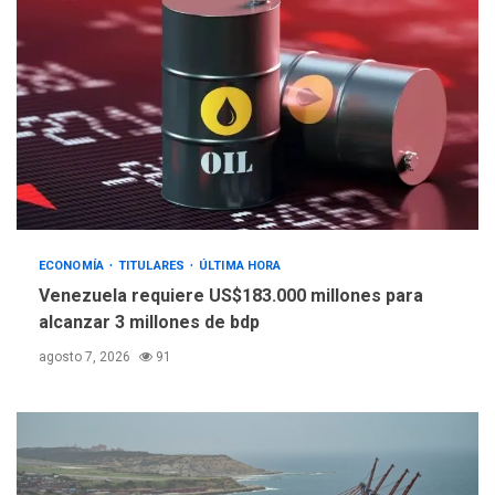
POLÍTICA
TITULARES
ÚLTIMA HORA
Libertad plena para jueza
María Lourdes Afiuni
4
INTERNACIONALES
TITULARES
ÚLTIMA HORA
España impone controles
fronterizos a Italia
5
ECONOMÍA
TITULARES
ÚLTIMA HORA
Venezuela requiere US$183.000 millones para
alcanzar 3 millones de bdp
agosto 7, 2026
91