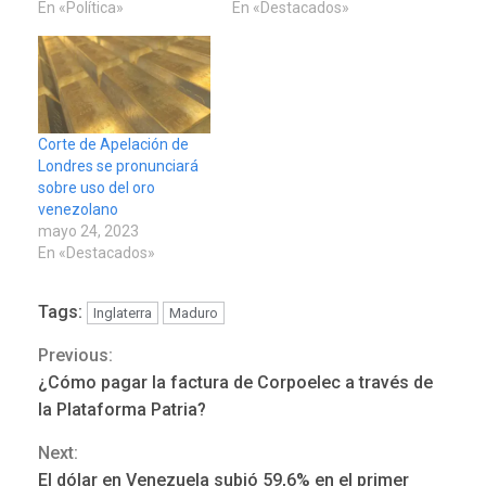
En «Política»
En «Destacados»
Corte de Apelación de
Londres se pronunciará
sobre uso del oro
venezolano
mayo 24, 2023
En «Destacados»
Tags:
Inglaterra
Maduro
Previous:
Continue
¿Cómo pagar la factura de Corpoelec a través de
NACIONALES
TITULARES
Reading
la Plataforma Patria?
ÚLTIMA HORA
Dólar cierra la semana en
Next:
756,71 bolívares
3
El dólar en Venezuela subió 59,6% en el primer