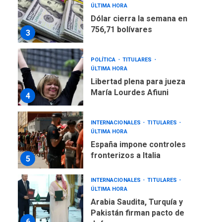
POLÍTICA
TITULARES
ÚLTIMA HORA
Libertad plena para jueza
María Lourdes Afiuni
4
INTERNACIONALES
TITULARES
ÚLTIMA HORA
España impone controles
fronterizos a Italia
5
INTERNACIONALES
TITULARES
ÚLTIMA HORA
Arabia Saudita, Turquía y
Pakistán firman pacto de
6
defensa
LATINOAMÉRICA Y CARIBE
TITULARES
ÚLTIMA HORA