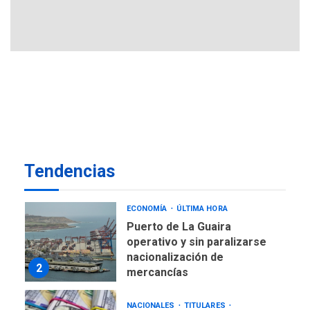
De la Espriella jura como
nuevo presidente de
7
Colombia
ECONOMÍA
TITULARES
ÚLTIMA HORA
Venezuela requiere
US$183.000 millones para
1
alcanzar 3 millones de bdp
ECONOMÍA
ÚLTIMA HORA
Tendencias
Puerto de La Guaira
operativo y sin paralizarse
nacionalización de
2
mercancías
NACIONALES
TITULARES
ÚLTIMA HORA
Dólar cierra la semana en
756,71 bolívares
3