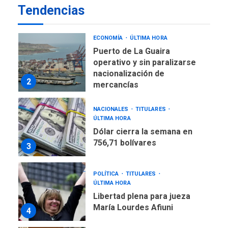
Tendencias
US$183.000 millones para
1
alcanzar 3 millones de bdp
ECONOMÍA
ÚLTIMA HORA
Puerto de La Guaira
operativo y sin paralizarse
nacionalización de
2
mercancías
NACIONALES
TITULARES
ÚLTIMA HORA
Dólar cierra la semana en
756,71 bolívares
3
POLÍTICA
TITULARES
ÚLTIMA HORA
Libertad plena para jueza
María Lourdes Afiuni
4