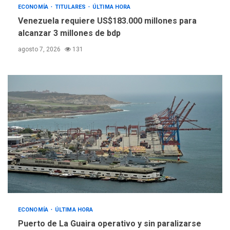
ECONOMÍA
TITULARES
ÚLTIMA HORA
INTERNACIONALES
TITULARES
ÚLTIMA HORA
Venezuela requiere US$183.000 millones para
España impone controles
alcanzar 3 millones de bdp
fronterizos a Italia
5
agosto 7, 2026
131
ECONOMÍA
ÚLTIMA HORA
Puerto de La Guaira operativo y sin paralizarse