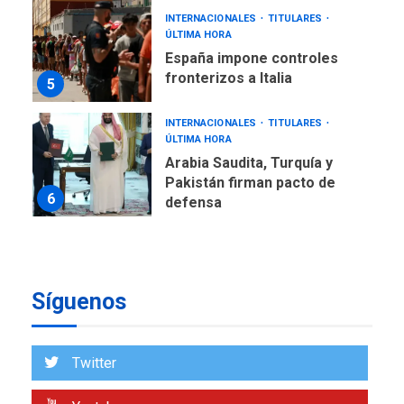
INTERNACIONALES
TITULARES
ÚLTIMA HORA
España impone controles
fronterizos a Italia
5
INTERNACIONALES
TITULARES
ÚLTIMA HORA
Arabia Saudita, Turquía y
Pakistán firman pacto de
6
defensa
LATINOAMÉRICA Y CARIBE
TITULARES
ÚLTIMA HORA
De la Espriella jura como
Síguenos
nuevo presidente de
7
Colombia
ECONOMÍA
TITULARES
Twitter
ÚLTIMA HORA
Venezuela requiere