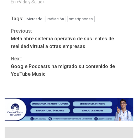
En «Vida y Salud»
Tags:
Mercado
radiación
smartphones
Previous:
Continue
Meta abre sistema operativo de sus lentes de
Reading
realidad virtual a otras empresas
Next:
Google Podcasts ha migrado su contenido de
NACIONALES
TITULARES
YouTube Music
ÚLTIMA HORA
Dólar cierra la semana en
756,71 bolívares
3
POLÍTICA
TITULARES
ÚLTIMA HORA
Libertad plena para jueza
María Lourdes Afiuni
4