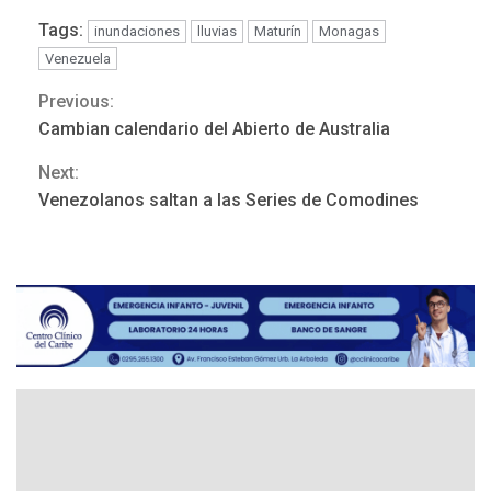
Tags:
inundaciones
lluvias
Maturín
Monagas
Venezuela
Previous:
Continue
Cambian calendario del Abierto de Australia
Reading
Next:
ÚLTIMA HORA
Venezolanos saltan a las Series de Comodines
Hutíes de Yemen dicen que
atacaron dos petroleros
sauditas
3
REGIONALES
ÚLTIMA HORA
Instituciones estadales se
suman al Plan Agosto de
Escuelas Abiertas 2026
4
REGIONALES
TITULARES
ÚLTIMA HORA
Concejo Municipal de