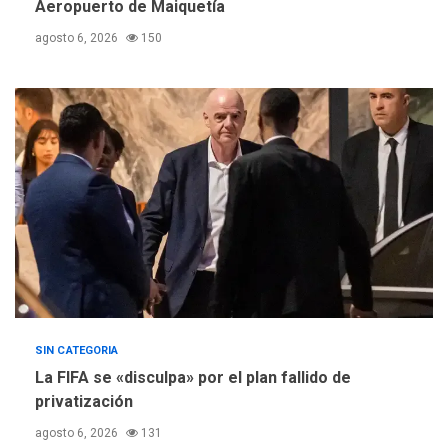
suman al Plan Agosto de
Aeropuerto de Maiquetía
Escuelas Abiertas 2026
4
agosto 6, 2026
150
REGIONALES
TITULARES
ÚLTIMA HORA
Concejo Municipal de
Mariño respalda a Cámara
de Comercio para reforma
5
de Ley de Puerto Libre
SIN CATEGORIA
La FIFA se «disculpa» por el plan fallido de
privatización
agosto 6, 2026
131