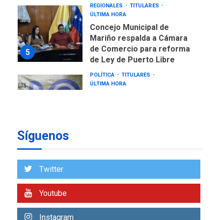
REGIONALES
TITULARES
ÚLTIMA HORA
Concejo Municipal de
Mariño respalda a Cámara
de Comercio para reforma
5
de Ley de Puerto Libre
POLÍTICA
TITULARES
ÚLTIMA HORA
CNP plantea incluir Libertad
de Expresión en agenda de
negociación con comisión
6
de AN 2015
Síguenos
DESTACADOS
NACIONALES
ÚLTIMA HORA
Gobierno nacional y
Twitter
regional nos respaldaron
desde el primer momento
Youtube
7
tras terremotos del 24J
asegura Gustavo Duque
Instagram