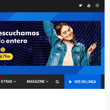
Twitter
Youtube
Instagr
GUERRA EN EL MUNDO
TITULARES
ÚLTIMA HORA
Ucrania y Rusia
intensifican
ofensivas de largo
7
alcance
NACIONALES
TITULARES
ÚLTIMA HORA
Instalan carpas
metálicas como
terminales
temporales en
1
Aeropuerto de
Maiquetía
OTRAS
MAGAZINE
VER EN LÍNEA
LATINOAMÉRICA Y CARIBE
TITULARES
ÚLTIMA HORA
De la Espriella
asumirá Presidencia
en ceremonia atípica
2