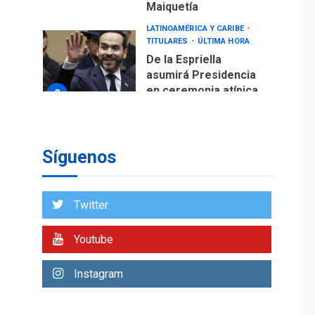
Maiquetía
LATINOAMÉRICA Y CARIBE
TITULARES
ÚLTIMA HORA
De la Espriella
asumirá Presidencia
en ceremonia atípica
2
fuera de Bogotá
POLÍTICA
TITULARES
ÚLTIMA HORA
Síguenos
ONGs piden a CIDH
monitorear proceso
de diálogo en
3
Twitter
Venezuela
POLÍTICA
TITULARES
Youtube
ÚLTIMA HORA
Gobierno y AN2015 en
Instagram
nueva mesa de
4
diálogo
INTERNACIONALES