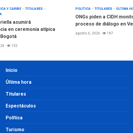
ICA Y CARIBE
TITULARES
POLÍTICA
TITULARES
ÚLTIMA H
A
ONGs piden a CIDH monit
riella asumirá
proceso de diálogo en V
cia en ceremonia atípica
agosto 6, 2026
187
 Bogotá
026
192
Inicio
Última hora
Titulares
Espectáculos
Política
Turismo