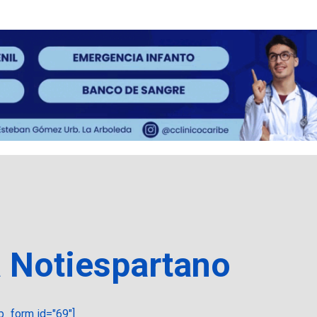
a Notiespartano
_form id="69"]