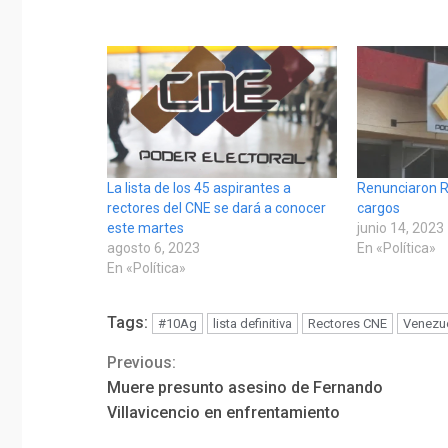
La lista de los 45 aspirantes a
Renunciaron R
rectores del CNE se dará a conocer
cargos
este martes
junio 14, 2023
agosto 6, 2023
En «Política»
En «Política»
Tags:
#10Ag
lista definitiva
Rectores CNE
Venezu
Previous:
Continue
Muere presunto asesino de Fernando
Reading
Villavicencio en enfrentamiento