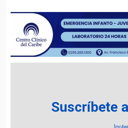
Suscríbete 
[mc4wp