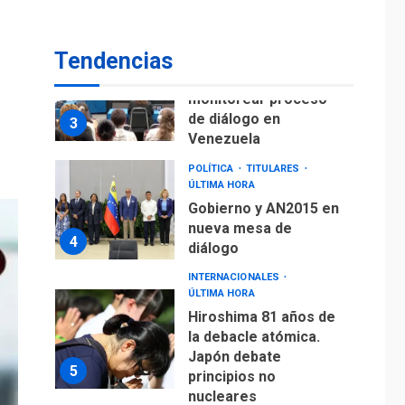
fuera de Bogotá
POLÍTICA
TITULARES
Tendencias
ÚLTIMA HORA
ONGs piden a CIDH
monitorear proceso
de diálogo en
3
Venezuela
POLÍTICA
TITULARES
ÚLTIMA HORA
Gobierno y AN2015 en
nueva mesa de
4
diálogo
INTERNACIONALES
ÚLTIMA HORA
Hiroshima 81 años de
la debacle atómica.
Japón debate
5
principios no
nucleares