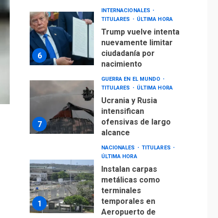
INTERNACIONALES
TITULARES
ÚLTIMA HORA
Trump vuelve intenta
nuevamente limitar
ciudadanía por
6
nacimiento
GUERRA EN EL MUNDO
TITULARES
ÚLTIMA HORA
Ucrania y Rusia
intensifican
ofensivas de largo
7
alcance
NACIONALES
TITULARES
ÚLTIMA HORA
Instalan carpas
metálicas como
terminales
temporales en
1
Aeropuerto de