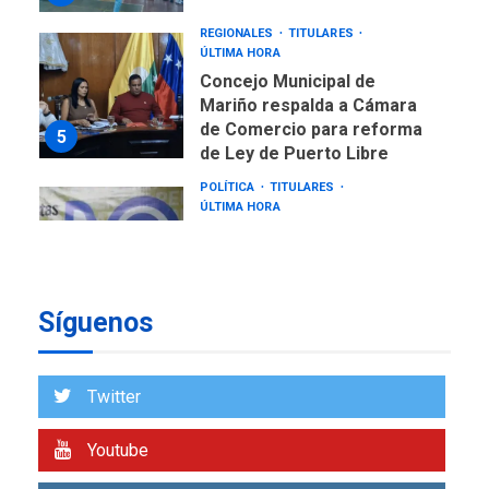
REGIONALES
TITULARES
ÚLTIMA HORA
Concejo Municipal de
Mariño respalda a Cámara
de Comercio para reforma
5
de Ley de Puerto Libre
POLÍTICA
TITULARES
ÚLTIMA HORA
CNP plantea incluir Libertad
de Expresión en agenda de
negociación con comisión
6
de AN 2015
Síguenos
DESTACADOS
NACIONALES
ÚLTIMA HORA
Gobierno nacional y
Twitter
regional nos respaldaron
desde el primer momento
Youtube
7
tras terremotos del 24J
asegura Gustavo Duque