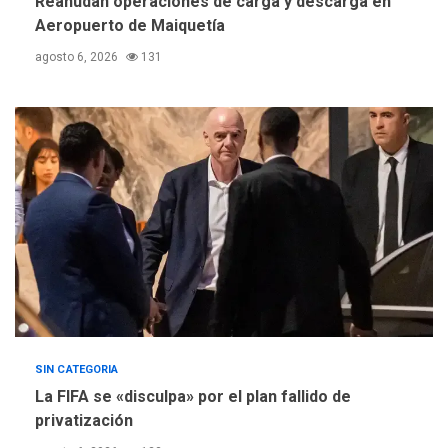
Reanudan operaciones de carga y descarga en
suman al Plan Agosto de
Aeropuerto de Maiquetía
Escuelas Abiertas 2026
4
agosto 6, 2026
131
REGIONALES
TITULARES
ÚLTIMA HORA
Concejo Municipal de
Mariño respalda a Cámara
de Comercio para reforma
5
de Ley de Puerto Libre
SIN CATEGORIA
La FIFA se «disculpa» por el plan fallido de
privatización