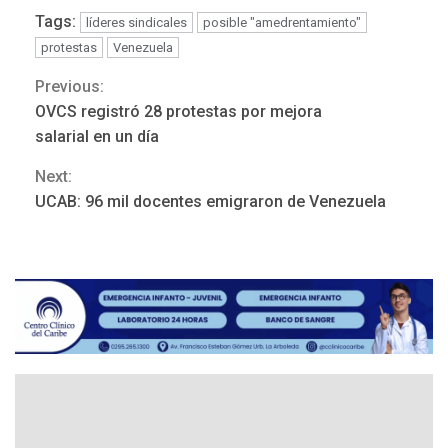
Tags:
líderes sindicales
posible "amedrentamiento"
protestas
Venezuela
Previous:
Continue
OVCS registró 28 protestas por mejora
Reading
salarial en un día
Next:
ÚLTIMA HORA
UCAB: 96 mil docentes emigraron de Venezuela
Hutíes de Yemen dicen que
atacaron dos petroleros
sauditas
3
REGIONALES
ÚLTIMA HORA
Instituciones estadales se
suman al Plan Agosto de
Escuelas Abiertas 2026
4
REGIONALES
TITULARES
ÚLTIMA HORA