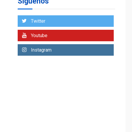
Síguenos
ÚLTIMA HORA
Hiroshima 81 años de
la debacle atómica.
Twitter
Japón debate
7
principios no
nucleares
Youtube
INTERNACIONALES
Instagram
TITULARES
ÚLTIMA HORA
Arabia Saudita,
Turquía y Pakistán
firman pacto de
1
defensa
LATINOAMÉRICA Y CARIBE
TITULARES
ÚLTIMA HORA
De la Espriella jura
como nuevo
presidente de
2
Colombia
NACIONALES
TITULARES