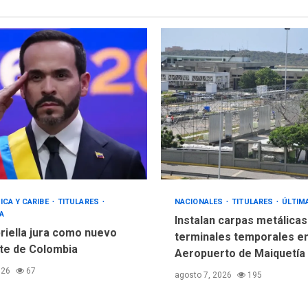
ICA Y CARIBE
TITULARES
NACIONALES
TITULARES
ÚLTIM
A
Instalan carpas metálica
priella jura como nuevo
terminales temporales e
te de Colombia
Aeropuerto de Maiquetía
026
67
agosto 7, 2026
195