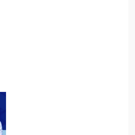
ÚLTIMA HORA
Instalan carpas
metálicas como
terminales
temporales en
3
Aeropuerto de
Maiquetía
LATINOAMÉRICA Y CARIBE
TITULARES
ÚLTIMA HORA
De la Espriella
asumirá Presidencia
en ceremonia atípica
4
fuera de Bogotá
POLÍTICA
TITULARES
ÚLTIMA HORA
ONGs piden a CIDH
monitorear proceso
de diálogo en
5
Venezuela