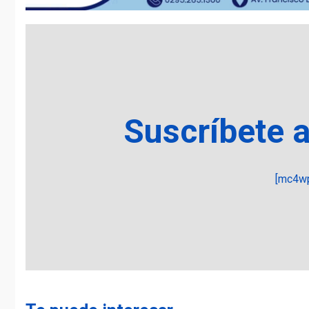
Suscríbete 
[mc4wp