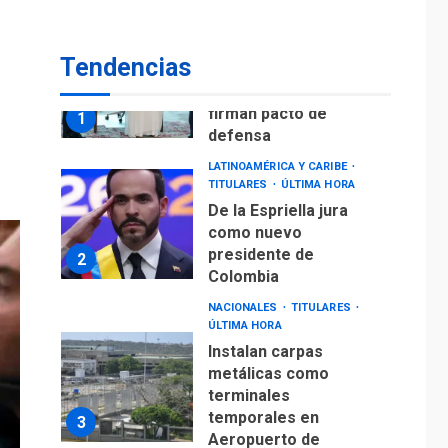
INTERNACIONALES
TITULARES
ÚLTIMA HORA
Arabia Saudita,
Tendencias
Turquía y Pakistán
firman pacto de
1
defensa
LATINOAMÉRICA Y CARIBE
TITULARES
ÚLTIMA HORA
De la Espriella jura
como nuevo
presidente de
2
Colombia
NACIONALES
TITULARES
ÚLTIMA HORA
Instalan carpas
metálicas como
terminales
temporales en
3
Aeropuerto de