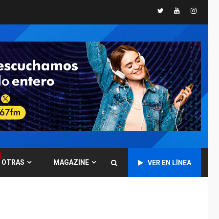
fuera de Bogotá
Twitter
Youtube
Instagr
POLÍTICA
TITULARES
ÚLTIMA HORA
ONGs piden a CIDH
monitorear proceso
de diálogo en
5
Venezuela
POLÍTICA
TITULARES
ÚLTIMA HORA
Gobierno y AN2015 en
nueva mesa de
6
diálogo
INTERNACIONALES
ÚLTIMA HORA
OTRAS
MAGAZINE
VER EN LÍNEA
Hiroshima 81 años de
la debacle atómica.
Japón debate
7
principios no
nucleares