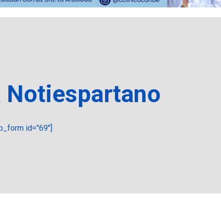
a Notiespartano
_form id="69"]