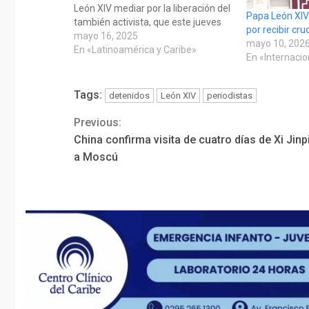
León XIV mediar por la liberación del
Papa León XIV
también activista, que este jueves
por recibir cr
cumple 13 meses detenido. "El
mayo 16, 2025
mayo 10, 202
sumo pontífice dijo que el
En «Latinoamérica y Caribe»
En «Internaci
sufrimiento de los periodistas
encarcelados desafía la conciencia
de las naciones y de…
Tags:
detenidos
León XIV
periodistas
Previous:
Continue
China confirma visita de cuatro días de Xi Jinp
Reading
a Moscú