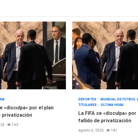
RIA
DEPORTES
MUNDIAL DE FÚTBOL 
TITULARES
ÚLTIMA HORA
e «disculpa» por el plan
La FIFA se «disculpa» por
e privatización
fallido de privatización
026
163
agosto 6, 2026
181