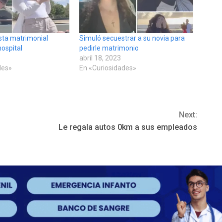
esta matrimonial
Simuló secuestrar a su novia para
hospital
pedirle matrimonio
abril 18, 2023
des»
En «Curiosidades»
Next:
Le regala autos 0km a sus empleados