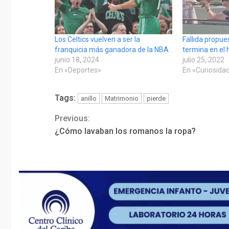
Los Celtics vuelven a ser la
Fallida propu
franquicia más ganadora de la NBA
termina en el 
junio 18, 2024
julio 25, 2022
En «Deportes»
En «Curiosida
Tags:
anillo
Matrimonio
pierde
Previous:
Continue
¿Cómo lavaban los romanos la ropa?
Reading