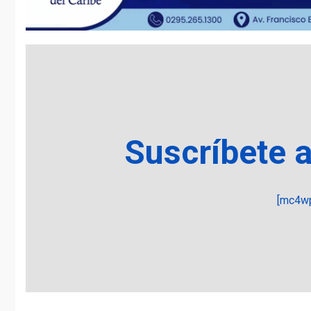
Suscríbete 
[mc4wp