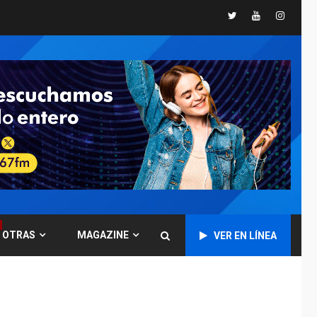
Twitter
Youtube
Instagr
POLÍTICA
TITULARES
ÚLTIMA HORA
CNP plantea incluir
Libertad de Expresión
en agenda de
6
negociación con
comisión de AN 2015
DESTACADOS
NACIONALES
ÚLTIMA HORA
Gobierno nacional y
regional nos
respaldaron desde el
primer momento tras
7
terremotos del 24J
OTRAS
MAGAZINE
VER EN LÍNEA
asegura Gustavo
Duque
NACIONALES
TITULARES
ÚLTIMA HORA
Reanudan