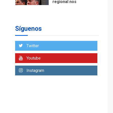
regional nos
respaldaron desde el
primer momento tras
7
terremotos del 24J
asegura Gustavo
Síguenos
Duque
NACIONALES
TITULARES
ÚLTIMA HORA
Twitter
Reanudan
operaciones de carga
Youtube
y descarga en
1
Aeropuerto de
Instagram
Maiquetía
DEPORTES
MUNDIAL DE FÚTBOL 2026
TITULARES
ÚLTIMA HORA
La FIFA se «disculpa»
por plan fallido de
2
privatización
ÚLTIMA HORA