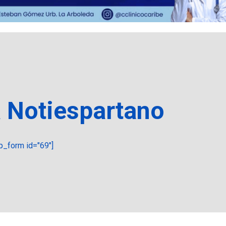
a Notiespartano
_form id="69"]