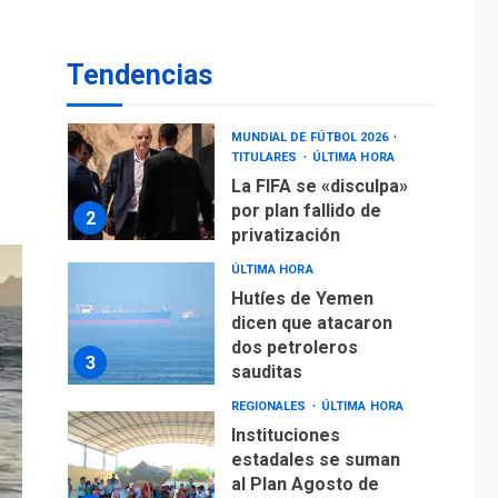
operaciones de carga
y descarga en
1
Aeropuerto de
Tendencias
Maiquetía
DEPORTES
MUNDIAL DE FÚTBOL 2026
TITULARES
ÚLTIMA HORA
La FIFA se «disculpa»
por plan fallido de
2
privatización
ÚLTIMA HORA
Hutíes de Yemen
dicen que atacaron
dos petroleros
3
sauditas
REGIONALES
ÚLTIMA HORA
Instituciones
estadales se suman
al Plan Agosto de