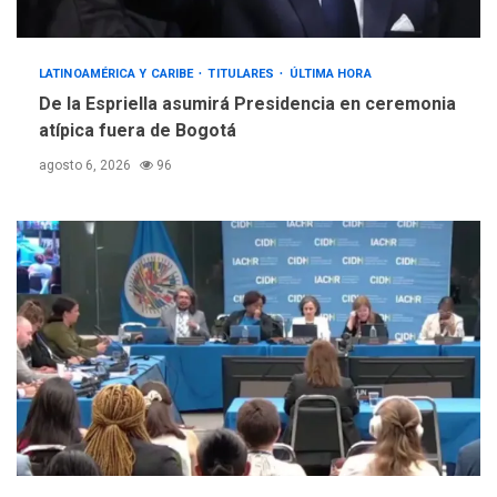
5
ciudadanía por nacimiento
LATINOAMÉRICA Y CARIBE
TITULARES
ÚLTIMA HORA
De la Espriella asumirá Presidencia en ceremonia
atípica fuera de Bogotá
agosto 6, 2026
96