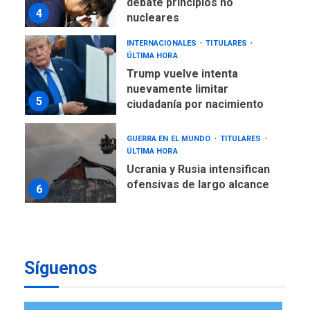
nuevamente limitar
5
ciudadanía por nacimiento
GUERRA EN EL MUNDO
TITULARES
ÚLTIMA HORA
Ucrania y Rusia intensifican
ofensivas de largo alcance
6
LATINOAMÉRICA Y CARIBE
TITULARES
ÚLTIMA HORA
EEUU sanciona a ocho
militares y cinco entidades
7
cubanas
LATINOAMÉRICA Y CARIBE
TITULARES
ÚLTIMA HORA
De la Espriella asumirá
Síguenos
Presidencia en ceremonia
1
atípica fuera de Bogotá
POLÍTICA
TITULARES