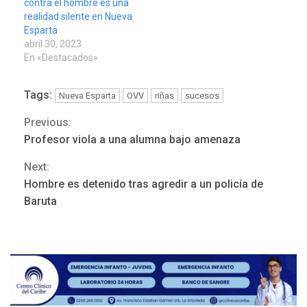
contra el hombre es una
realidad silente en Nueva
Esparta
abril 30, 2023
En «Destacados»
Tags:
Nueva Esparta
OVV
riñas
sucesos
POLÍTICA
TITULARES
ÚLTIMA HORA
Previous:
Continue
Gobierno y AN2015 en
Profesor viola a una alumna bajo amenaza
nueva mesa de diálogo
3
Reading
Next:
INTERNACIONALES
ÚLTIMA HORA
Hombre es detenido tras agredir a un policía de
Hiroshima 81 años de la
Baruta
debacle atómica. Japón
debate principios no
4
nucleares
INTERNACIONALES
TITULARES
ÚLTIMA HORA
Trump vuelve intenta