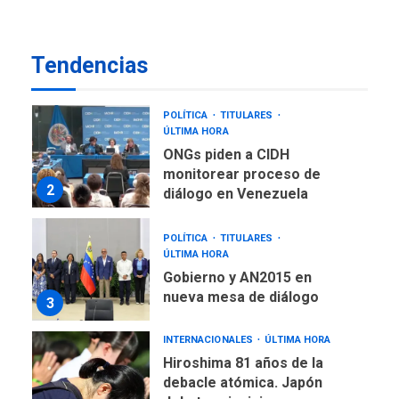
POLÍTICA
TITULARES
ÚLTIMA HORA
ONGs piden a CIDH
Tendencias
monitorear proceso de
2
diálogo en Venezuela
POLÍTICA
TITULARES
ÚLTIMA HORA
Gobierno y AN2015 en
nueva mesa de diálogo
3
INTERNACIONALES
ÚLTIMA HORA
Hiroshima 81 años de la
debacle atómica. Japón
debate principios no
4
nucleares
INTERNACIONALES
TITULARES
ÚLTIMA HORA
Trump vuelve intenta